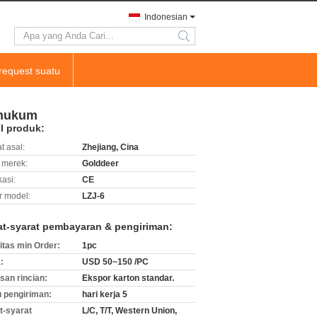
Indonesian
search
request suatu
 hukum
il produk:
t asal:
Zhejiang, Cina
merek:
Golddeer
kasi:
CE
 model:
LZJ-6
at-syarat pembayaran & pengiriman:
itas min Order:
1pc
:
USD 50~150 /PC
an rincian:
Ekspor karton standar.
 pengiriman:
hari kerja 5
t-syarat
L/C, T/T, Western Union,