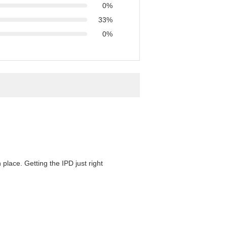
0%
33%
0%
 place. Getting the IPD just right