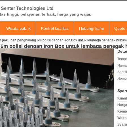
 Senter Technologies Ltd
tas tinggi, pelayanan terbaik, harga yang wajar.
Wisata pabrik
Kontrol kualitas
Hubungi kami
Quote 
an paku ban penghalang 6m polisi dengan Iron Box untuk lembaga penegak hukum
g 6m polisi dengan Iron Box untuk lembaga penegak
Deta
Tempa
Nama 
Sertifi
Nomor
Syar
Kuant
Harga
Kemas
Waktu
Syara