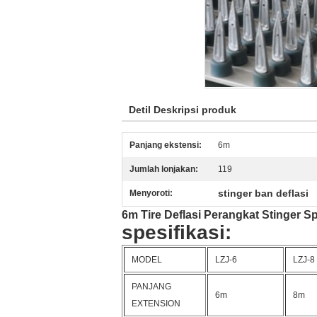
Detil Deskripsi produk
Panjang ekstensi:
6m
Jumlah lonjakan:
119
stinger ban deflasi
Menyoroti:
6m Tire Deflasi Perangkat Stinger 
spesifikasi:
MODEL
LZJ-6
LZJ-8
PANJANG
6m
8m
EXTENSION