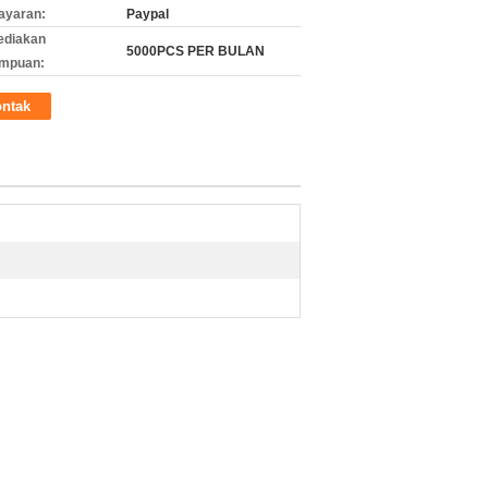
ayaran:
Paypal
ediakan
5000PCS PER BULAN
mpuan:
ntak