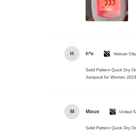
H
h*o
Solid Pattern Quick Dry 
Jumpsuit for Women 202
M
Mixue
United S
Solid Pattern Quick Dry