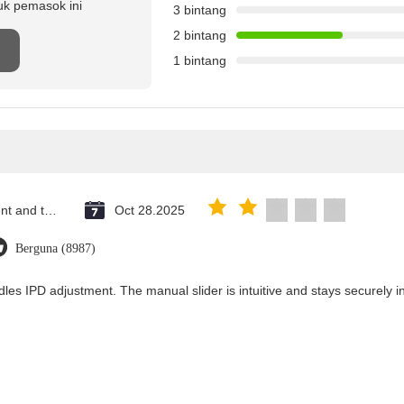
uk pemasok ini
3 bintang
2 bintang
1 bintang
Saint Vincent and the Grenadines
Oct 28.2025
Berguna (8987)
les IPD adjustment. The manual slider is intuitive and stays securely in