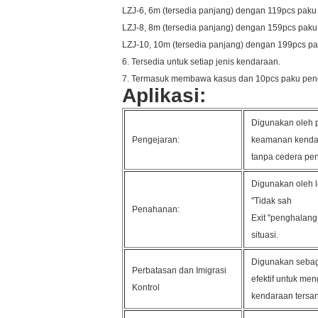
LZJ-6, 6m (tersedia panjang) dengan 119pcs paku
LZJ-8, 8m (tersedia panjang) dengan 159pcs paku
LZJ-10, 10m (tersedia panjang) dengan 199pcs p
6. Tersedia untuk setiap jenis kendaraan.
7. Termasuk membawa kasus dan 10pcs paku pen
Aplikasi:
Digunakan oleh 
Pengejaran:
keamanan kenda
tanpa cedera pe
Digunakan oleh 
"Tidak sah
Penahanan:
Exit "penghalang 
situasi.
Digunakan sebaga
Perbatasan dan Imigrasi
efektif untuk me
Kontrol
kendaraan tersa