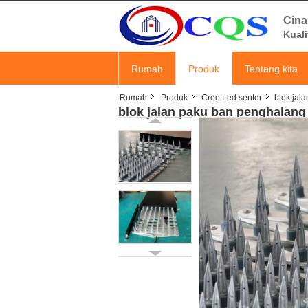
Cina
Kuali
Rumah
Produk
Tentang kita
Rumah
Produk
Cree Led senter
blok jal
blok jalan paku ban penghalan