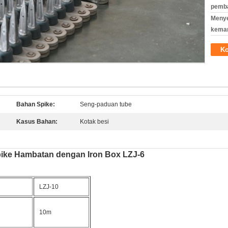
pemb
Meny
kema
Ko
Bahan Spike:
Seng-paduan tube
Kasus Bahan:
Kotak besi
Spike Hambatan dengan Iron Box LZJ-6
LZJ-10
10m