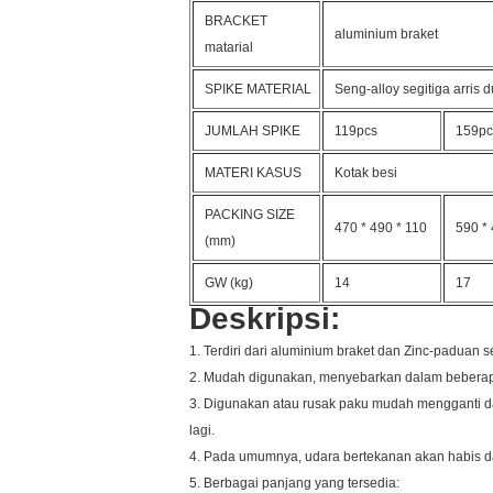
BRACKET
aluminium braket
matarial
SPIKE MATERIAL
Seng-alloy segitiga arris d
JUMLAH SPIKE
119pcs
159pc
MATERI KASUS
Kotak besi
PACKING SIZE
470 * 490 * 110
590 * 
(mm)
GW (kg)
14
17
Deskripsi:
1. Terdiri dari aluminium braket dan Zinc-paduan seg
2. Mudah digunakan, menyebarkan dalam beberapa 
3. Digunakan atau rusak paku mudah mengganti da
lagi.
4. Pada umumnya, udara bertekanan akan habis d
5. Berbagai panjang yang tersedia: