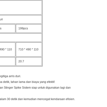
uri
s
199pcs
490 * 110
710 * 490 * 110
20.7
itiga arris duri.
detik, tahan lama dan biaya yang efektif.
n Stinger Spike Sistem siap untuk digunakan lagi dan
alam 30 detik dan kemudian mencegat kendaraan efisien.