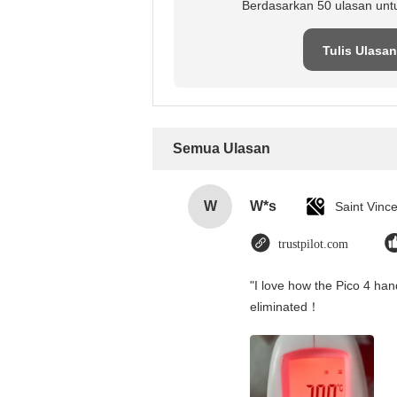
Berdasarkan 50 ulasan unt
Tulis Ulasan
Semua Ulasan
W
W*s
trustpilot.com
"I love how the Pico 4 hand
eliminated！