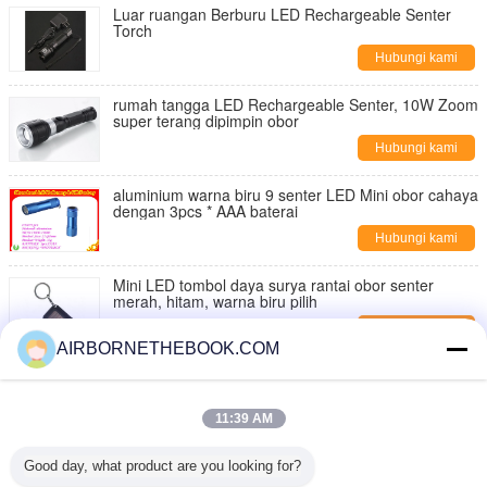
Luar ruangan Berburu LED Rechargeable Senter
Torch
Hubungi kami
rumah tangga LED Rechargeable Senter, 10W Zoom
super terang dipimpin obor
Hubungi kami
aluminium warna biru 9 senter LED Mini obor cahaya
dengan 3pcs * AAA baterai
Hubungi kami
Mini LED tombol daya surya rantai obor senter
merah, hitam, warna biru pilih
Hubungi kami
AIRBORNETHEBOOK.COM
Aktivitas luar ruangan Gunakan Mini Pocket 9 LED
Torch Senter AAAX3PCS, IP33
11:39 AM
Hubungi kami
5 Watt awal bebas saku berburu Dipimpin senter
Good day, what product are you looking for?
dengan Keychain, 170lm