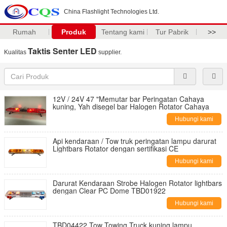
China Flashlight Technologies Ltd.
Rumah
Produk
Tentang kami
Tur Pabrik
>>
Taktis Senter LED
Kualitas
supplier.
12V / 24V 47 "Memutar bar Peringatan Cahaya
kuning, Yah disegel bar Halogen Rotator Cahaya
Hubungi kami
Api kendaraan / Tow truk peringatan lampu darurat
Lightbars Rotator dengan sertifikasi CE
Hubungi kami
Darurat Kendaraan Strobe Halogen Rotator lightbars
dengan Clear PC Dome TBD01922
Hubungi kami
TBD04422 Tow Towing Truck kuning lampu