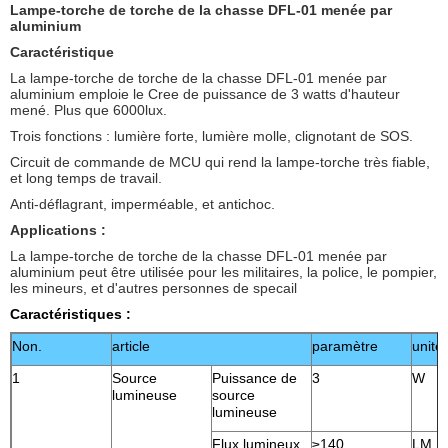
Lampe-torche de torche de la chasse DFL-01 menée par
aluminium
Caractéristique
La lampe-torche de torche de la chasse DFL-01 menée par
aluminium emploie le Cree de puissance de 3 watts d'hauteur
mené. Plus que 6000lux.
Trois fonctions : lumière forte, lumière molle, clignotant de SOS.
Circuit de commande de MCU qui rend la lampe-torche très fiable,
et long temps de travail.
Anti-déflagrant, imperméable, et antichoc.
Applications :
La lampe-torche de torche de la chasse DFL-01 menée par
aluminium peut être utilisée pour les militaires, la police, le pompier,
les mineurs, et d'autres personnes de specail
Caractéristiques :
Non.
article
paramètre
unité
1
Source
Puissance de
3
W
lumineuse
source
lumineuse
Flux lumineux
≥140
LM