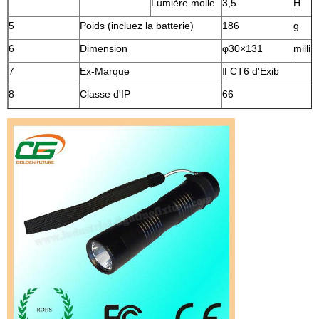
Lumière molle
3,5
H
5
Poids (incluez la batterie)
186
g
6
Dimension
φ30×131
milli
7
Ex-Marque
Ⅱ CT6 d'Exib
8
Classe d'IP
66