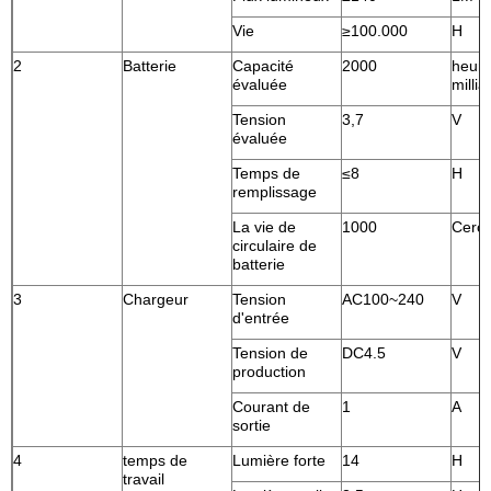
Vie
≥100.000
H
2
Batterie
Capacité
2000
heure
évaluée
milli
Tension
3,7
V
évaluée
Temps de
≤8
H
remplissage
La vie de
1000
Cercl
circulaire de
batterie
3
Chargeur
Tension
AC100~240
V
d'entrée
Tension de
DC4.5
V
production
Courant de
1
A
sortie
4
temps de
Lumière forte
14
H
travail