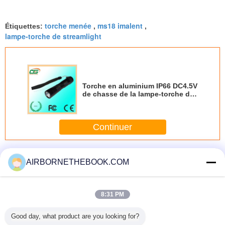
torche menée
ms18 imalent
Étiquettes:
,
,
lampe-torche de streamlight
Torche en aluminium IP66 DC4.5V
de chasse de la lampe-torche du
CREE LED de 3 watts/LED
Continuer
Lampes de poche crie LED
Plus
AIRBORNETHEBOOK.COM
8:31 PM
e-torche
La police en
Barrage routier de
système pliable
Lampe-t
Good day, what product are you looking for?
EE LED
aluminium de la
parenthèse
de transitoire de
rechargea
bande 6m de
d'aluminium de la
7m Stinger pour
CREE 