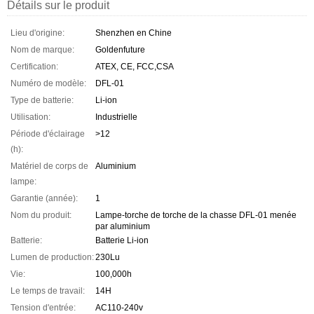
Détails sur le produit
Lieu d'origine:
Shenzhen en Chine
Nom de marque:
Goldenfuture
Certification:
ATEX, CE, FCC,CSA
Numéro de modèle:
DFL-01
Type de batterie:
Li-ion
Utilisation:
Industrielle
Période d'éclairage
>12
(h):
Matériel de corps de
Aluminium
lampe:
Garantie (année):
1
Nom du produit:
Lampe-torche de torche de la chasse DFL-01 menée
par aluminium
Batterie:
Batterie Li-ion
Lumen de production:
230Lu
Vie:
100,000h
Le temps de travail:
14H
Tension d'entrée:
AC110-240v