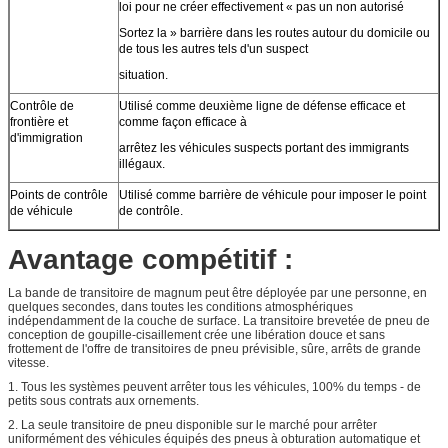
loi pour ne créer effectivement « pas un non autorisé
Sortez la » barrière dans les routes autour du domicile ou
de tous les autres tels d'un suspect
situation.
Contrôle de
Utilisé comme deuxième ligne de défense efficace et
frontière et
comme façon efficace à
d'immigration
arrêtez les véhicules suspects portant des immigrants
illégaux.
Points de contrôle
Utilisé comme barrière de véhicule pour imposer le point
de véhicule
de contrôle.
Avantage compétitif :
La bande de transitoire de magnum
peut être déployée par une personne, en
quelques secondes, dans toutes les conditions atmosphériques
indépendamment de la couche de surface. La transitoire brevetée de pneu de
conception de goupille-cisaillement crée une libération douce et sans
frottement de l'offre de transitoires de pneu prévisible, sûre, arrêts de grande
vitesse.
1.
Tous les systèmes peuvent arrêter tous les véhicules, 100% du temps - de
petits sous contrats aux ornements.
2.
La seule transitoire de pneu disponible sur le marché pour arrêter
uniformément des véhicules équipés des pneus à obturation automatique et