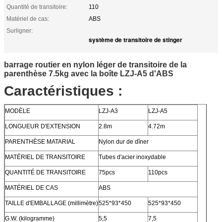
Quantité de transitoire:
110
Matériel de cas:
ABS
Surligner:
système de transitoire de stinger
barrage routier en nylon léger de transitoire de la
parenthèse 7.5kg avec la boîte LZJ-A5 d'ABS
Caractéristiques :
MODÈLE
LZJ-A3
LZJ-A5
LONGUEUR D'EXTENSION
2.8m
4.72m
PARENTHÈSE MATARIAL
Nylon dur de dîner
MATÉRIEL DE TRANSITOIRE
Tubes d'acier inoxydable
QUANTITÉ DE TRANSITOIRE
75pcs
110pcs
MATÉRIEL DE CAS
ABS
TAILLE d'EMBALLAGE (millimètre)
525*93*450
525*93*450
G.W. (kilogramme)
5,5
7,5