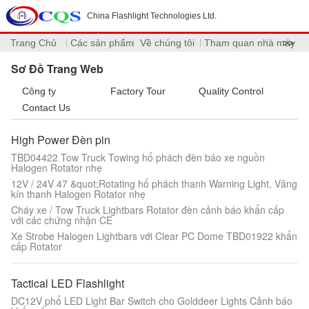
China Flashlight Technologies Ltd.
Trang Chủ
Các sản phẩm
Về chúng tôi
Tham quan nhà máy
>>
Sơ Đồ Trang Web
Công ty
Factory Tour
Quality Control
Contact Us
High Power Đèn pin
TBD04422 Tow Truck Towing hổ phách đèn báo xe nguồn
Halogen Rotator nhẹ
12V / 24V 47 &quot;Rotating hổ phách thanh Warning Light, Vâng
kín thanh Halogen Rotator nhẹ
Cháy xe / Tow Truck Lightbars Rotator đèn cảnh báo khẩn cấp
với các chứng nhận CE
Xe Strobe Halogen Lightbars với Clear PC Dome TBD01922 khẩn
cấp Rotator
Tactical LED Flashlight
DC12V phổ LED Light Bar Switch cho Golddeer Lights Cảnh báo