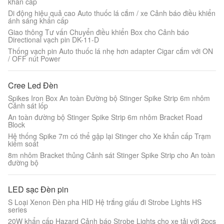
khẩn cấp
Di động hiệu quả cao Auto thuốc lá cắm / xe Cảnh báo điều khiển
ánh sáng khẩn cấp
Giao thông Tư vấn Chuyển điều khiển Box cho Cảnh báo
Directional vạch pin DK-11-D
Thống vạch pin Auto thuốc lá nhẹ hơn adapter Cigar cắm với ON
/ OFF nút Power
Cree Led Đèn
Spikes Iron Box An toàn Đường bộ Stinger Spike Strip 6m nhôm
Cảnh sát lốp
An toàn đường bộ Stinger Spike Strip 6m nhôm Bracket Road
Block
Hệ thống Spike 7m có thể gập lại Stinger cho Xe khẩn cấp Trạm
kiểm soát
8m nhôm Bracket thủng Cảnh sát Stinger Spike Strip cho An toàn
đường bộ
LED sạc Đèn pin
S Loại Xenon Đèn pha HID Hệ trắng giấu đi Strobe Lights HS
series
20W khẩn cấp Hazard Cảnh báo Strobe Lights cho xe tải với 2pcs