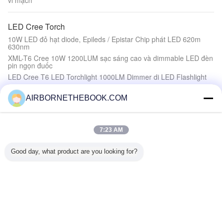
vi mạch
LED Cree Torch
10W LED đỏ hạt diode, Epileds / Epistar Chip phát LED 620m
630nm
XML-T6 Cree 10W 1200LUM sạc sáng cao và dimmable LED đèn
pin ngọn đuốc
LED Cree T6 LED Torchlight 1000LM Dimmer di LED Flashlight
UltraFire 1800 Lm Cree XM-L T6 Focus điều chỉnh zoom Torch
Led Đèn pin Torch ánh sáng
AIRBORNETHEBOOK.COM
Pin sạc Tactical Đèn pin
7:23 AM
đèn pin HID 35W HID đèn pin công suất cao streamlight đèn pin
chiến thuật
Good day, what product are you looking for?
Lithium Ion 11.1V dung lượng cao pin 7200mAh cho đèn pin
Tactical
cảnh sát nhôm Cree đèn pin chiến thuật, sạc LED Torch
High Power Đèn pin
PC mái vòm và cơ sở nhôm Halogen Rotator Lightbars với quân
đội / xe cứu hộ