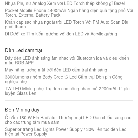
Nhựa Phụ nữ Analog Xem với LED Torch thép không gỉ Bezel
Pocket Mobile Phone 4400mAh Ngân hàng điện quà tặng phổ Với
Torch, External Battery Pack
Khẩn cấp sạc nhựa ngoài trời LED Torch Với FM Auto Scan Đài
phát thanh
Di Dưới xe Tìm kiếm gương với đèn LED và Acrylic gương
Đèn Led cắm trại
Dây đèn LED ánh sáng âm nhạc với Bluetooth loa và điều khiển
màu RGB APP
Máy năng lượng mặt trời đèn LED cắm trại ánh sáng
3800lumens nhôm Body Cree t6 Led Cắm trại Đèn pin Công
nghiệp nhẹ
1W LED Mining nhẹ Trụ đèn cho công nhân mỏ 2200mAh Li-pin
luyện Glass Len
Đèn Mining dây
Ổ cắm 180 W Fin Radiator Thương mại LED Đèn chiếu sáng cao
cho các trung tâm mua sắm
Superior trắng Led Lights Power Supply / 30w liên tục đèn Led
hiện tại Power Supply