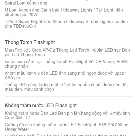
Spiral Loại Xenon ống
U Loại Xenon ống Cảnh báo Hideaway Lights / Tail Light, dẫn
strobes góc 20W
12Vott Super Bright Đức Xenon hideaway Strobe Lights cho đèn
pha TBD496C-4
Thống Torch Flashlight
MarsFire 333 Cree XP-G2 Thống Led Torch, 400lm LED sạc Đèn
pin Led Thống Torch
lumen cao cắm trại Thống Torch Flashlight Với ​​CE &amp; RoHS
chứng nhận
nhôm màu xanh 9 đèn LED ánh sáng nhỏ ngọn đuốc với 3pcs *
AAA pin
Thống LED năng lượng mặt trời phím nguồn chuỗi đuốc đèn đỏ,
màu đen, màu xanh chọn
Không thấm nước LED Flashlight
Không thấm nước Đèn Led Đèn pin lặn hang động với 5 máy tính
Cree XM - L2
Cường độ cao không thấm nước LED Flashlight IP68 Đối 200feet
Under Water