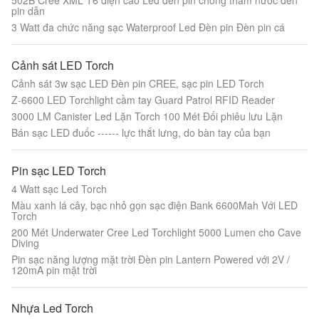
502B Cree XML T6 điện cao Led đèn pin chống thấm nước đèn
pin dẫn
3 Watt đa chức năng sạc Waterproof Led Đèn pin Đèn pin cá
Cảnh sát LED Torch
Cảnh sát 3w sạc LED Đèn pin CREE, sạc pin LED Torch
Z-6600 LED Torchlight cầm tay Guard Patrol RFID Reader
3000 LM Canister Led Lặn Torch 100 Mét Đối phiêu lưu Lặn
Bán sạc LED đuốc ------ lực thắt lưng, do bàn tay của bạn
Pin sạc LED Torch
4 Watt sạc Led Torch
Màu xanh lá cây, bạc nhỏ gọn sạc điện Bank 6600Mah Với LED
Torch
200 Mét Underwater Cree Led Torchlight 5000 Lumen cho Cave
Diving
Pin sạc năng lượng mặt trời Đèn pin Lantern Powered với 2V /
120mA pin mặt trời
Nhựa Led Torch