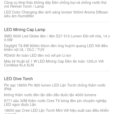
Công cụ khai thác không dây Đèn chống bụi và chống nước thợ
mỏ Helmet Torch / Lamp
LED Color Changing đèn ánh sáng Ionizer 500ml Aroma Diffuser
siêu âm Humidifier
LED Mining Cap Lamp
SMD 5630 Led Globe đèn / đèn E27 510 Lumen Đối với nhà, 14 x
0.5W
Daylight T8 8W 800lm 60cm đèn ống huỳnh quang LED Với điều
khiển nội UL / DLC / TUV
RD400 An toàn LED đèn mũ với pin Li-ion
Máy kỹ thuật số 1 W LED Mining Cap Đèn An toàn 120Lm Với
Cordless KL4.5LM
LED Dive Torch
Pin sạc 18650 Pin 860 lumen LED Lặn Torch chống thấm nước
IP68
không thấm nước đèn lặn dẫn dẫn đuốc lặn 4000 lumens
8771 sâu 30M thấm nước Cree T6 bóng đèn pin chuyên nghiệp
LED ngọn đuốc Lặn
18650 sạc Cree LED Lặn Torch Mini Với hiệu suất cao điều khiển