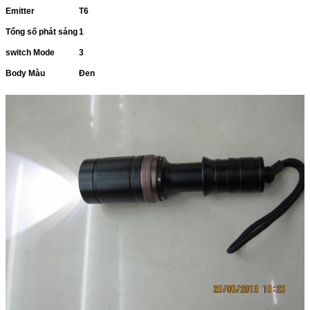
Emitter
T6
Tổng số phát sáng
1
switch Mode
3
Body Màu
Đen