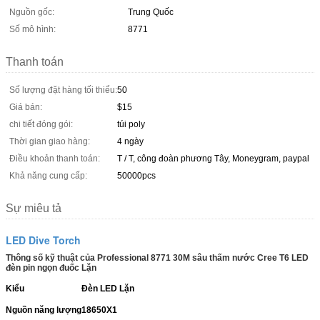
Nguồn gốc:
Trung Quốc
Số mô hình:
8771
Thanh toán
Số lượng đặt hàng tối thiểu:
50
Giá bán:
$15
chi tiết đóng gói:
túi poly
Thời gian giao hàng:
4 ngày
Điều khoản thanh toán:
T / T, công đoàn phương Tây, Moneygram, paypal
Khả năng cung cấp:
50000pcs
Sự miêu tả
LED Dive Torch
Thông số kỹ thuật của Professional 8771 30M sâu thấm nước Cree T6 LED
đèn pin ngọn đuốc Lặn
Kiểu
Đèn LED Lặn
Nguồn năng lượng
18650X1