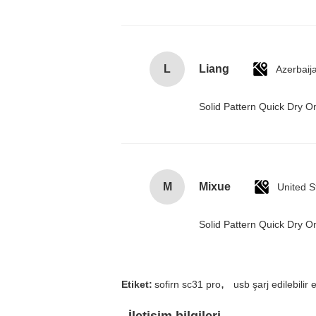
L
Liang
Azerbaij
Solid Pattern Quick Dry
M
Mixue
United S
Solid Pattern Quick Dry
,
Etiket:
sofirn sc31 pro
usb şarj edilebilir e