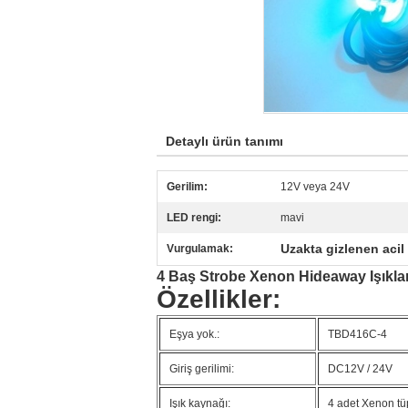
Detaylı ürün tanımı
Gerilim:
12V veya 24V
LED rengi:
mavi
Uzakta gizlenen acil 
Vurgulamak:
4 Baş Strobe Xenon Hideaway Işıklar
Özellikler:
Eşya yok.:
TBD416C-4
Giriş gerilimi:
DC12V / 24V
Işık kaynağı:
4 adet Xenon tü