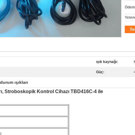
Ödeme
Yeten
İl
ışık kaynağı:
Güç:
durum ışıkları
ı, Stroboskopik Kontrol Cihazı TBD416C-4 ile
p