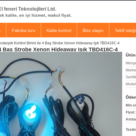
l feneri Teknolojileri Ltd.
k kalite, en iyi hizmet, makul fiyat.
a
Fabrika turu
Kalite kontrol
Bize ulaşın
Teklif isteği
boskopik Kontrol Birimi ile 4 Baş Strobe Xenon Hideaway Işık TBD416C-4
e 4 Baş Strobe Xenon Hideaway Işık TBD416C-4
Ürün 
Menşe
Marka
Sertifi
Model
Ödem
Min si
Fiyat:
Ambala
Tesli