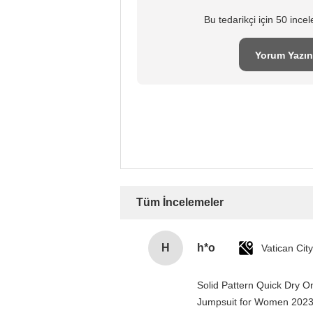
Bu tedarikçi için 50 inc
Yorum Yazın
Tüm İncelemeler
H
h*o
Solid Pattern Quick Dry 
Jumpsuit for Women 202