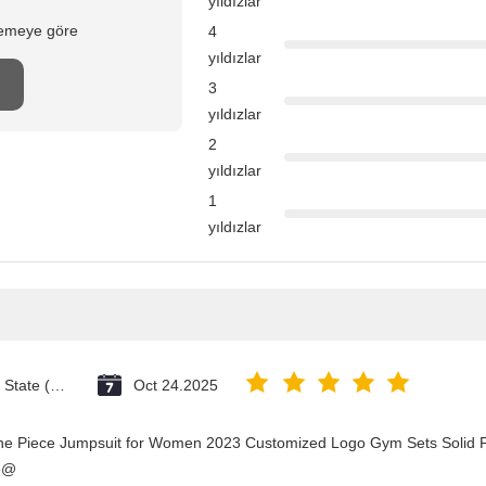
yıldızlar
elemeye göre
4
yıldızlar
3
yıldızlar
2
yıldızlar
1
yıldızlar
Vatican City State (Holy See)
Oct 24.2025
One Piece Jumpsuit for Women 2023 Customized Logo Gym Sets Solid P
3@