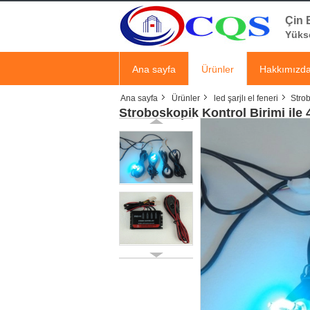
Çin E
Yükse
Ana sayfa
Ürünler
Hakkımızd
Ana sayfa
Ürünler
led şarjlı el feneri
Stro
Stroboskopik Kontrol Birimi il