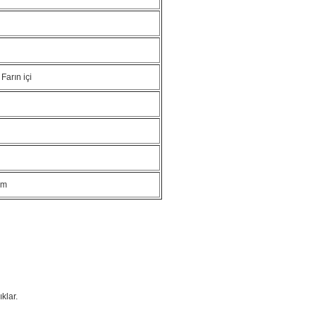
Farın içi
mm
ıklar.