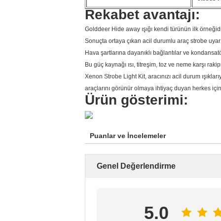
Rekabet avantajı:
Golddeer Hide away ışığı kendi türünün ilk örneğidi
Sonuçta ortaya çıkan acil durumlu araç strobe uyarı
Hava şartlarına dayanıklı bağlantılar ve kondansat
Bu güç kaynağı ısı, titreşim, toz ve neme karşı raki
Xenon Strobe Light Kit, aracınızı acil durum ışıklar
araçlarını görünür olmaya ihtiyaç duyan herkes iç
Ürün gösterimi:
Puanlar ve İncelemeler
Genel Değerlendirme
5.0