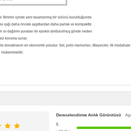
r. Birimin içinde yeni tasarlanmış bir sürücü kurulduğunda
sı ışığı daha önceki aygıtlardan daha parlak ve kompakttır.
ör ısı dağılımı yuvaları ile epoksi doldurulmuş gövde neden
psiz koruma sunar.
ıyla donatmanın en ekonomik yoludur. Set, polis memurları, itfaiyeciler, ilk müdahale 
in mükemmeldir.
Derecelendirme Anlık Görüntüsü
Aşa
5