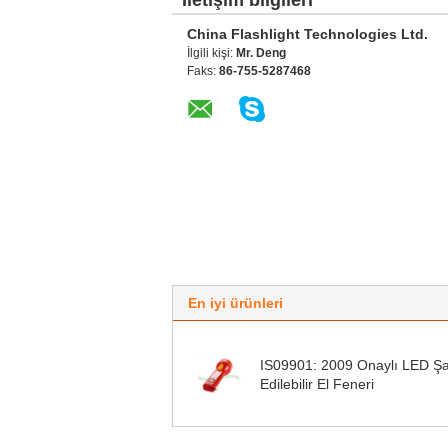
İletişim bilgileri
China Flashlight Technologies Ltd.
İlgili kişi:
Mr. Deng
Faks:
86-755-5287468
En iyi ürünleri
IS09901: 2009 Onaylı LED Şa
Edilebilir El Feneri