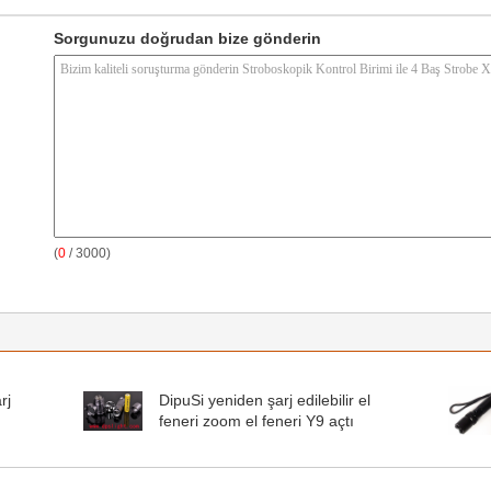
Sorgunuzu doğrudan bize gönderin
(
0
/ 3000)
rj
DipuSi yeniden şarj edilebilir el
feneri zoom el feneri Y9 açtı