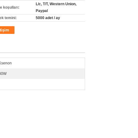
L/c, T/T, Western Union,
 koşulları:
Paypal
ek temini:
5000 adet / ay
etişim
Ksenon
40W