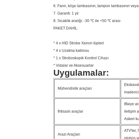
6.
Farın, köşe lambasının, tampon lambasının veya k
7. Garanti: 1 yıl
8. Sıcaklık aralığı: -30 ℃ ile +50 ℃ arası
PAKET DAHİL:
* 4 x HID Strobe Xenon tüpleri
* 4 x Uzatma kablosu
* 1 x Stroboskopik Kontrol Cihazı
* Vidalar ve Aksesuarlar
Uygulamalar:
Ekskavatö
Mühendislik araçları
madenci
Itfaiye a
İhtisaslı araçlar
iletişim a
Askeri k
ATV'ler, 
Arazi Araçları
otobüs v