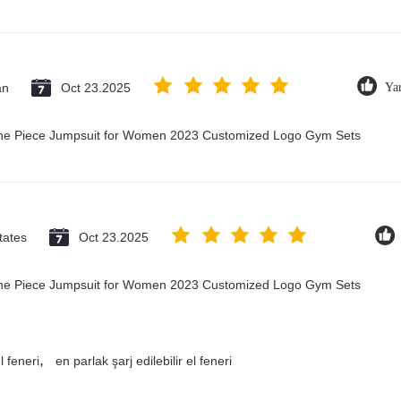
an
Oct 23.2025
Ya
 One Piece Jumpsuit for Women 2023 Customized Logo Gym Sets
tates
Oct 23.2025
 One Piece Jumpsuit for Women 2023 Customized Logo Gym Sets
,
l feneri
en parlak şarj edilebilir el feneri