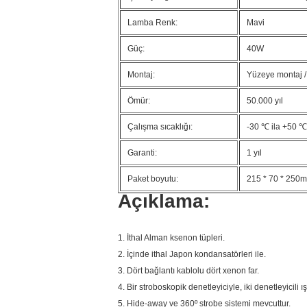
Lamba Renk:
Mavi
Güç:
40W
Montaj:
Yüzeye montaj / 
Ömür:
50.000 yıl
Çalışma sıcaklığı:
-30 ℃ ila +50 ℃
Garanti:
1 yıl
Paket boyutu:
215 * 70 * 250
Açıklama:
1. İthal Alman ksenon tüpleri.
2. İçinde ithal Japon kondansatörleri ile.
3. Dört
bağlantı kablolu
dört
xenon far.
4. Bir stroboskopik denetleyiciyle, iki denetleyicili ış
5.
Hide-away ve
360º strobe sistemi mevcuttur.