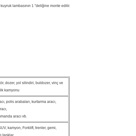
uyruk lambasının 1 "deliğine monte edilir.
r, dozer, yol silindiri, buldozer, vinç ve
lik kamyonu
racı, polis arabaları, kurtarma aracı,
racı,
umanda aracı vb.
SUV, kamyon, Forklift, trenler, gemi,
e tanklar