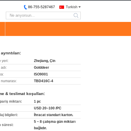
86-755-5287467
Turkish
search
ayrıntıları:
 yeri:
Zhejiang, Çin
 adı:
Golddeer
ka:
ISO9001
 numarası:
TBD416C-4
e & teslimat koşulları:
pariş miktarı:
1 pc
USD 20~100 /PC
j bilgileri:
İhracat standart karton.
5 ~ 8 çalışma gün miktarı
m süresi:
bağlıdır.