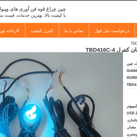
چین چراغ قوه فن آوری های ویبول
با کیفیت بالا، بهترین خدمات، قیمت م
درخواست نقل قول
تماس با ما
کنترل کیفیت
کارخانه تور
گ، چین
Goldd
ISO9
TBD4
USD 2
ندارد.
ات اسنادی T/T، وسترن