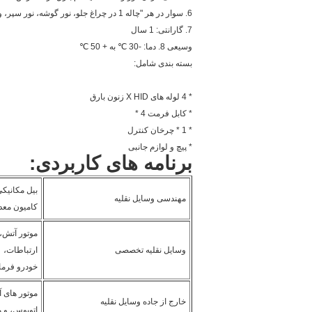
6.
سوار در هر "چاله 1 در چراغ جلو، نور گوشه، نور سپر، و یا نور دم.
7. گارانتی: 1 سال
وسیعی 8. دما: -30 ℃ به + 50 ℃
بسته بندی شامل:
* 4 لوله های X HID زنون بارق
* کابل فرمت 4 *
* 1 * چرخان کنترل
* پیچ و لوازم جانبی
برنامه های کاربردی:
بیل مکانیکی
مهندسی وسایل نقلیه
کامیون معد
موتور آتش،
وسایل نقلیه تخصصی
ارتباطات،
خودرو فرما
خارج از جاده وسایل نقلیه
اتوبوس، و 