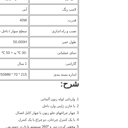
لامپ رنگ:
آبی
قدرت:
40W
نصب و راه اندازی:
سطح سوار / داخل چ
طول عمر:
50،000H
دمای عملیاتی:
-30 ℃ به + 50 ℃
گارانتی:
1 سال
اندازه بسته بندی:
215 * 70 * 250MM
شرح:
1. وارداتی لوله زنون آلمانی.
2. با خازن ژاپنی وارد داخل.
3. چهار
چراغهای جلو زنون با چهار کابل اتصال.
4. با یک کنترل چرخان، دو چراغ با یک کنترل.
5.
مخفی کردن دور و
360º سیستم بارق در دسترس.