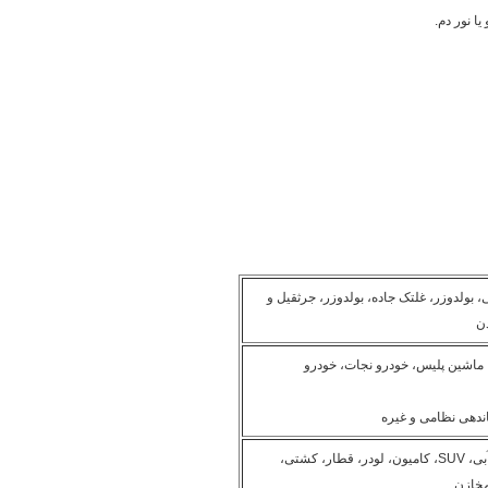
، بولدوزر، غلتک جاده، بولدوزر، جرثقیل و
ن
 ماشین پلیس، خودرو نجات، خودرو
ندهی نظامی و غیره
موتور های آبی، SUV، کامیون، لودر، قطار، کشتی،
مخازن