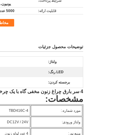
شرایط پرداخت:
یونیون، 
قابلیت ارائه:
5000 عدد در ماه
مخاط
توضیحات محصول جزئیات
ولتاژ:
LED رنگ:
برجسته کردن:
4 سر بارق چراغ زنون مخفی گاه با یک چرخان کنترل TBD416C-4
مشخصات:
مورد شماره.:
TBD416C-4
ولتاژ ورودی:
DC12V / 24V
منبع نور:
4 عدد لوله زنون