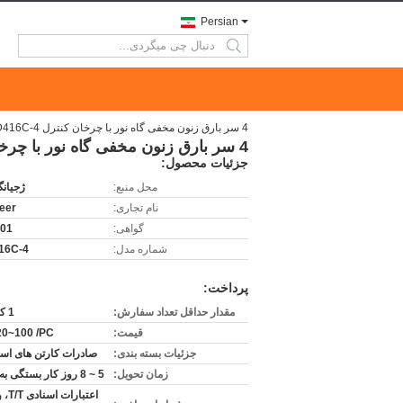
Persian
search
4 سر بارق زنون مخفی گاه نور با چرخان کنترل TBD416C-4
4 سر بارق زنون مخفی گاه نور با چرخان کنترل TBD416C-4
جزئیات محصول:
محل منبع:
ژجیان
نام تجاری:
eer
گواهی:
001
شماره مدل:
16C-4
پرداخت:
مقدار حداقل تعداد سفارش:
1 کامپیوتر
قیمت:
0~100 /PC
جزئیات بسته بندی:
صادرات کارتن های استا
زمان تحویل:
5 ~ 8 روز کار بستگی به مقدار.
اعتبار