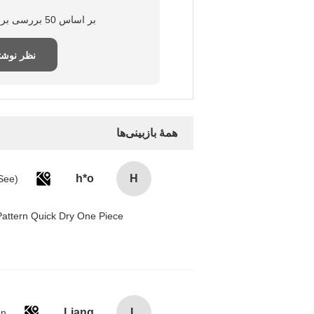
بر اساس 50 بررسی برای این تامین‌کننده
نظر نوش
همهٔ بازبینی‌ها
h*o
H
attern Quick Dry One Piece
Liang
L
an