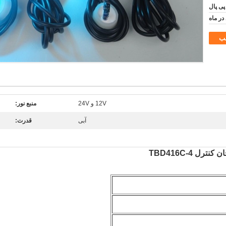
پی پال
ب
12V و 24V
منبع نور:
آبی
قدرت: