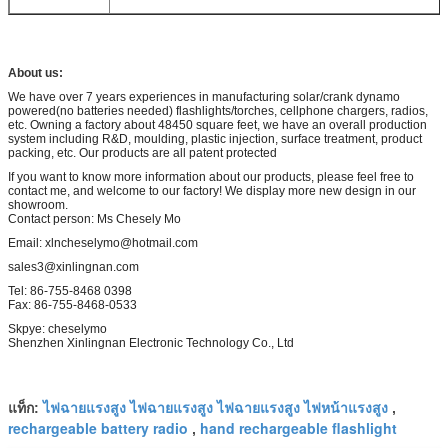
About us:
We have over 7 years experiences in manufacturing solar/crank dynamo
powered(no batteries needed) flashlights/torches, cellphone chargers, radios,
etc. Owning a factory about 48450 square feet, we have an overall production
system including R&D, moulding, plastic injection, surface treatment, product
packing, etc. Our products are all patent protected
If you want to know more information about our products, please feel free to
contact me, and welcome to our factory! We display more new design in our
showroom.
Contact person: Ms Chesely Mo
Email: xln
cheselymo@hotmail.com
sales3@xinlingnan.com
Tel: 86-755-8468 0398
Fax: 86-755-8468-0533
Skpye: cheselymo
Shenzhen Xinlingnan Electronic Technology Co., Ltd
ไฟฉายแรงสูง ไฟฉายแรงสูง ไฟฉายแรงสูง ไฟหน้าแรงสูง
แท็ก:
,
rechargeable battery radio
hand rechargeable flashlight
,