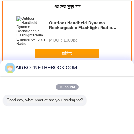
এর সেরা মূল্য পান
Outdoor Handheld Dynamo
Rechargeable Flashlight Radio
Emergency Torch Radio
MOQ：
1000pc
চালিয়ে
AIRBORNETHEBOOK.COM
ไฟฉายพลังงานสูง
มากกว่า
10:55 PM
Good day, what product are you looking for?
ไฟ LED
TBD04422 โต๋รถ
12V / 24V 47 "การ
ไฟยานพาหนะ / รถ
ไฟฉายพลั
ัสไฟฉาย
หัวลากสีเหลือง
หมุนสีเหลืองอำพัน
ลาก lightbars
อำพันไฟเตือนรถที่
บาร์ไฟเตือนดีปิด
Rotator ไฟเตือน
มาฮาโลเจน
ผนึกบาร์ฮาโลเจน
ฉุกเฉินที่มีการ
Rotator แสง
Rotator แสง
รับรอง CE
เปลี่ยนภาษา