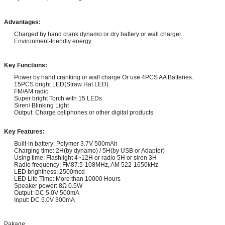
Advantages:
Charged by hand crank dynamo or dry battery or wall charger.
Environment-friendly energy
Key Functions:
Power by hand cranking or wall charge Or use 4PCS AA Batteries.
15PCS bright LED(Straw Hat LED)
FM/AM radio
Super bright Torch with 15 LEDs
Siren/ Blinking Light
Output: Charge cellphones or other digital products
Key Features:
Built-in battery: Polymer 3.7V 500mAh
Charging time: 2H(by dynamo) / 5H(by USB or Adapter)
Using time: Flashlight 4~12H or radio 5H or siren 3H
Radio frequency: FM87.5-108MHz, AM 522-1650kHz
LED brightness: 2500mcd
LED Life Time: More than 10000 Hours
Speaker power: 8Ω 0.5W
Output: DC 5.0V 500mA
Input: DC 5.0V 300mA
Pakage: