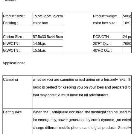
Product size :
15.5x12.5x12.2cm
Product weight
500g
Packing :
color box
color box size :
16x13
Carton Size :
57.5x33.5x44.5cm
PCS/CTN :
24 pcs
N.W/CTN :
14.5kgs
20'FT Qty. :
7680p
G.W/CTN :
15.5kgs
40'HQ Qty. :
Applications:
Camping
whether you are camping or just going on a leisurely hike, thi
radio is perfect for keeping you on your toes and prepared fo
that may occur. A must have for all adventurers.
Earthquake
When the Earthquake occurred, the flashlight can be used for 
for emergency, power generated by crank dynamo, ,no exterior
charge different mobile phones and digital products. Sensitive 