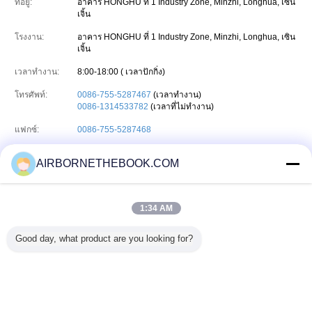
ที่อยู่:
อาคาร HONGHU ที่ 1 Industry Zone, Minzhi, Longhua, เซิน
เจิ้น
โรงงาน:
อาคาร HONGHU ที่ 1 Industry Zone, Minzhi, Longhua, เซิน
เจิ้น
เวลาทำงาน:
8:00-18:00 ( เวลาปักกิ่ง)
โทรศัพท์:
0086-755-5287467
(เวลาทำงาน)
0086-1314533782
(เวลาที่ไม่ทำงาน)
แฟกซ์:
0086-755-5287468
รายชื่อผู้ติดต่อ
Mr. Deng (China Flashlight Technologies Ltd.)
เข้าสู่ระบบ
AIRBORNETHEBOOK.COM
:
ล่าสุด: ชั่วโมง 25 นาที มาแล้ว
ชื่องาน :
Sales Manager
1:34 AM
tyuzrtzfhh345
skype
Skype :
Good day, what product are you looking for?
อีเมล์ :
hanmeimei@maoyt.com
เปลี่ยนภาษา