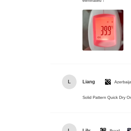
eliminated！
L
Liang
Azerbaij
Solid Pattern Quick Dry
L
Lily
Brazil