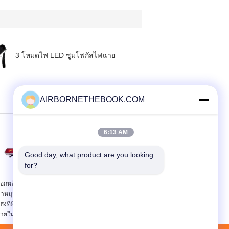
3 โหมดไฟ LED ซูมโฟกัสไฟฉาย
AIRBORNETHEBOOK.COM
6:13 AM
Good day, what product are you looking 
for?
็อกหลักฐานแดงและสี
อำพันความปลอดภัยแสง
้าหมุนฮาโลเจนนำแถบ
แฟลช 1200 12V บาร์
สงที่มีลำโพง 100W
Strobe รถตำรวจแสง
ายใน
TBD02322
รงดันไฟฟ้า:
12V หรือ
แรงดันไฟฟ้า:
12V หรือ