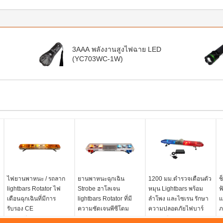
3AAA พลังงานสูงไฟฉาย LED
(YC703WC-1W)
ไฟยานพาหนะ / รถลาก
ยานพาหนะฉุกเฉิน
1200 มม.ตำรวจเตือนตัว
ช
ฟ
lightbars Rotator ไฟ
Strobe ฮาโลเจน
หมุน Lightbars พร้อม
ฟ
เตือนฉุกเฉินที่มีการ
lightbars Rotator ที่มี
ลำโพง และไซเรน รักษา
แ
รับรอง CE
ความชัดเจนพีซีโดม
ความปลอดภัยไฟบาร์
ภ
TBD01922
แรงดันไฟฟ้า:
12V หรือ
แรงดันไฟฟ้า:
12V หรือ
แ