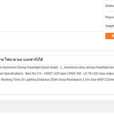
Deliv
Payme
Supply
ต
าย ไฟฉาย led แบบชาร์จได้
luminum Diving Flashlight Quick Detail : 1 , Aluminum alloy diving Flashlight tor
erial Specifications : Item No CS - 15007 LED type CREE XM - LE T6 LED max ou
ed) Working Time 2h Lighting Distance 250m Drop Resistance 1.5m Size Φ60*223m