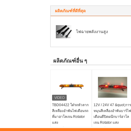
ผลิตภัณฑ์ที่ดีที่สุด
ไฟฉายพลังงานสูง
ผลิตภัณฑ์อื่น ๆ
TBD04422 โต๋รถหัวลาก
12V / 24V 47 &quot;การ
สีเหลืองอำพันไฟเตือนรถ
หมุนสีเหลืองอำพันบาร์ไ
ที่มาฮาโลเจน Rotator
เตือนดีปิดผนึกบาร์ฮาโล
แสง
เจน Rotator แสง
แรงดันไฟฟ้า:
12V หรือ
แรงดันไฟฟ้า:
12V หรือ