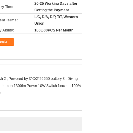
20-25 Working Days after
ery Time:
Getting the Payment
L/C, D/A, D/P, T/T, Western
nt Terms:
Union
 Ability:
100,000PCS Per Month
ิดต่อ
ch 2 , Powered by 3*C/2*26650 battery 3 , Diving
tput Lumen 1300lm Power 10W Switch function 100%
m