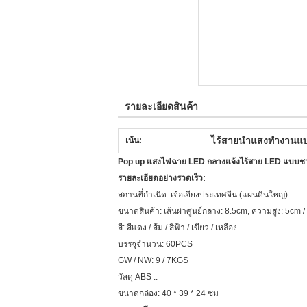
รายละเอียดสินค้า
ไร้สายนำแสงทำงานแบ
เน้น:
Pop up แสงไฟฉาย LED กลางแจ้งไร้สาย LED แบบช
รายละเอียดอย่างรวดเร็ว:
สถานที่กำเนิด: เจ้อเจียงประเทศจีน (แผ่นดินใหญ่)
ขนาดสินค้า: เส้นผ่าศูนย์กลาง: 8.5cm, ความสูง: 5cm
สี: สีแดง / ส้ม / สีฟ้า / เขียว / เหลือง
บรรจุจำนวน: 60PCS
GW / NW: 9 / 7KGS
วัสดุ ABS ::
ขนาดกล่อง: 40 * 39 * 24 ซม