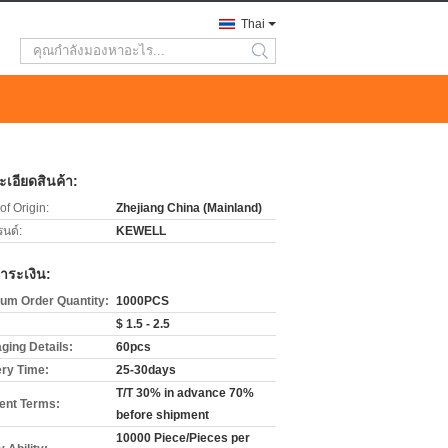
Thai
search
เอียดสินค้า:
of Origin:
Zhejiang China (Mainland)
รนด์:
KEWELL
ำระเงิน:
um Order Quantity:
1000PCS
$ 1.5 - 2.5
ging Details:
60pcs
ery Time:
25-30days
T/T 30% in advance 70%
nt Terms:
before shipment
10000 Piece/Pieces per