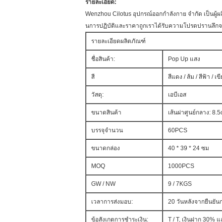
รายละเอียด:
Wenzhou Cilotus อุปกรณ์ออกกำลังกาย จำกัด เป็นผ
นการปฏิบัติและราคาถูกเราได้รับความโปรดปรานลึกจาก
รายละเอียดผลิตภัณฑ์
ชื่อสินค้า:
Pop Up แสง
สี
สีแดง / ส้ม / สีฟ้า / เข
วัสดุ:
เอบีเอส
ขนาดสินค้า
เส้นผ่าศูนย์กลาง: 8
บรรจุจำนวน
60PCS
ขนาดกล่อง
40 * 39 * 24 ซม
MOQ
1000PCS
GW / NW
9 / 7KGS
เวลาการส่งมอบ:
20 วันหลังจากยืนยันกา
ข้อสังเกตการชำระเงิน:
T / T, เงินฝาก 30% 