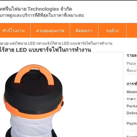
ทศจีนไฟฉาย Technologies จำกัด
คุณภาพสูงและบริการที่ดีที่สุดในราคาที่เหมาะสม
ทัวร์โรงงาน
ควบคุมคุณภาพ
ติดต่อเรา
ขออ้าง
op up แสงไฟฉาย LED กลางแจ้งไร้สาย LED แบบชาร์จไฟในการทำงาน
ไร้สาย LED แบบชาร์จไฟในการทำงาน
รายละ
Place 
ชื่อแบ
การช
Minim
ราคา:
Packa
Deliv
Payme