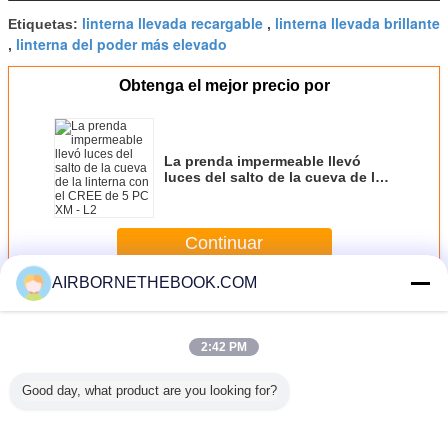
linterna llevada recargable
linterna llevada brillante
Etiquetas:
,
linterna del poder más elevado
,
Obtenga el mejor precio por
La prenda impermeable llevó
luces del salto de la cueva de la
linterna con el CREE de 5 PC XM -
L2
Continuar
AIRBORNETHEBOOK.COM
Linterna led impermeable
Más
2:42 PM
Good day, what product are you looking for?
l poder
La prenda
Linterna de LED
Linterna de LED
La pr
vado del
impermeable
impermeable
impermeable de
imperm
XML T6
recargable
magnética al aire
10 vatios con el
llevó luc