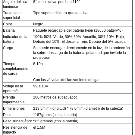
Ángulo del haz
8° zona activa, periferia 110°
luminoso
Tratamiento
Tipo superior III duro-que anodiza
superficial
Color
Negro
Batería
Paquete recargable del batería li-ion (18650 battery*6)
Indicador de la
100%-50%: Verde; 50%-30%: Amarillo; 30%-10%: Rojo;
batería
Debajo del 10%: El destellar rojo; Debajo del 5%: apagar
Carga
Se puede encargar directamente en la luz, de la protección
la sobre-descarga de la batería, polaridad que invierte la
protección
Tiempo
8-10h
completamente
de carga
Con las válvulas del lanzamiento del gas
Voltaje de la
9V a 13V
operación
Prenda
200 metros de subacuático
impermeable
Dimensiones
213.5m m (longitud) * 78.0m m (diámetro de la cabeza)
Peso
1187grams (con la batería)
Peso subacuático
585 gramos (con la batería)
Resistencia de
el 1.5M
impacto