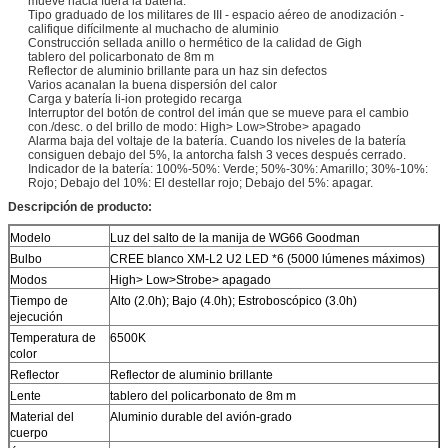
mueve hacia fuera la batería.
Tipo graduado de los militares de III - espacio aéreo de anodización -
califique difícilmente al muchacho de aluminio
Construcción sellada anillo o hermético de la calidad de Gigh
tablero del policarbonato de 8m m
Reflector de aluminio brillante para un haz sin defectos
Varios acanalan la buena dispersión del calor
Carga y batería li-ion protegido recarga
Interruptor del botón de control del imán que se mueve para el cambio
con./desc. o del brillo de modo: High> Low>Strobe> apagado
Alarma baja del voltaje de la batería. Cuando los niveles de la batería
consiguen debajo del 5%, la antorcha falsh 3 veces después cerrado.
Indicador de la batería: 100%-50%: Verde; 50%-30%: Amarillo; 30%-10%:
Rojo; Debajo del 10%: El destellar rojo; Debajo del 5%: apagar.
Descripción de producto:
Modelo
Luz del salto de la manija de WG66 Goodman
Bulbo
CREE blanco XM-L2 U2 LED *6 (5000 lúmenes máximos)
Modos
High> Low>Strobe> apagado
Tiempo de
Alto (2.0h); Bajo (4.0h); Estroboscópico (3.0h)
ejecución
Temperatura de
6500K
color
Reflector
Reflector de aluminio brillante
Lente
tablero del policarbonato de 8m m
Material del
Aluminio durable del avión-grado
cuerpo