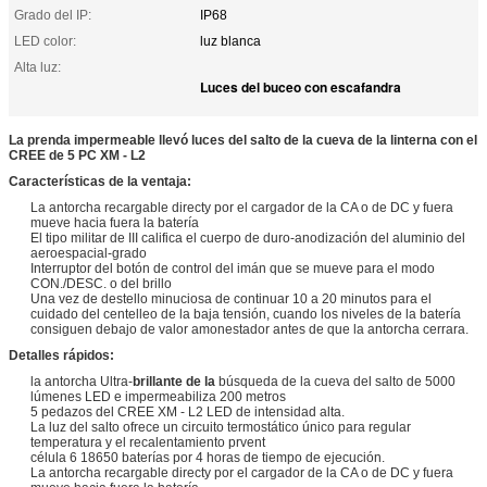
Grado del IP:
IP68
LED color:
luz blanca
Alta luz:
Luces del buceo con escafandra
La prenda impermeable llevó luces del salto de la cueva de la linterna con el
CREE de 5 PC XM - L2
Características de la ventaja:
La antorcha recargable directy por el cargador de la CA o de DC y fuera
mueve hacia fuera la batería
El tipo militar de III califica el cuerpo de duro-anodización del aluminio del
aeroespacial-grado
Interruptor del botón de control del imán que se mueve para el modo
CON./DESC. o del brillo
Una vez de destello minuciosa de continuar 10 a 20 minutos para el
cuidado del centelleo de la baja tensión, cuando los niveles de la batería
consiguen debajo de valor amonestador antes de que la antorcha cerrara.
Detalles rápidos:
la antorcha Ultra-
brillante de la
búsqueda de la cueva del salto de 5000
lúmenes LED e impermeabiliza 200 metros
5 pedazos del CREE XM - L2 LED de intensidad alta.
La luz del salto ofrece un circuito termostático único para regular
temperatura y el recalentamiento prvent
célula 6 18650 baterías por 4 horas de tiempo de ejecución.
La antorcha recargable directy por el cargador de la CA o de DC y fuera