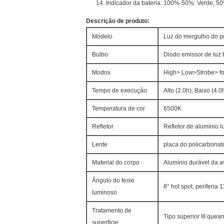
Indicador da bateria: 100%-50%: Verde; 5
Descrição de produto:
Modelo
Luz do mergulho do
Bulbo
Diodo emissor de luz
Modos
High> Low>Strobe> fo
Tempo de execução
Alto (2.0h); Baixo (4.0
Temperatura de cor
6500K
Refletor
Refletor de alumínio l
Lente
placa do policarbona
Material do corpo
Alumínio durável da a
Ângulo do feixe
8° hot spot, periferia 
luminoso
Tratamento de
Tipo superior III que
superfície