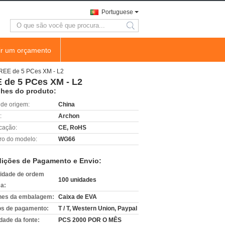
Portuguese
search
ir um orçamento
CREE de 5 PCes XM - L2
E de 5 PCes XM - L2
lhes do produto:
 de origem:
China
:
Archon
icação:
CE, RoHS
o do modelo:
WG66
ições de Pagamento e Envio:
idade de ordem
100 unidades
a:
hes da embalagem:
Caixa de EVA
s de pagamento:
T / T, Western Union, Paypal
dade da fonte:
PCS 2000 POR O MÊS