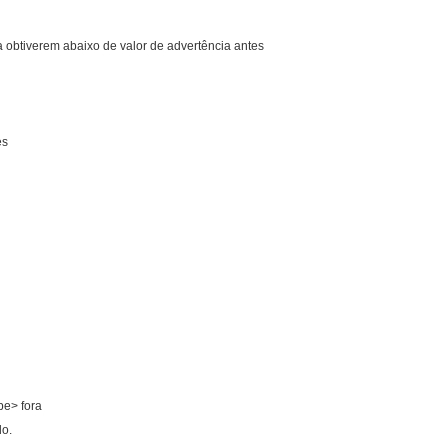
a obtiverem abaixo de valor de advertência antes
es
be> fora
do.