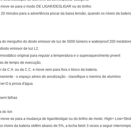
que move-se para o modo DE LIGAR/DESLIGAR ou do brilho
20 minutos para a advertência piscar da baixa tensão, quando os níveis da bateri
 do mergulho do diodo emissor de luz de 5000 lúmens e waterproof 200 medidor
diodo emissor de luz L2.
ermostático original para regular a temperatura e o superaquecimento prvent
oras de tempo de execução.
r da C.A. ou da C.C. e move sem para fora o bloco da bateria.
uramente - o espaço aéreo de anodização - classifique o menino de alumínio
nel-O à prova d'água
 sem falhas
a do íon
ue move-se para a mudança de ligar/desligar ou do brilho de modo: High> Low>Stro
s níveis da bateria obtêm abaixo de 5%, a tocha falsh 3 vezes a seguir interrompi