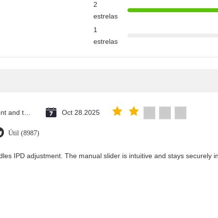
2
estrelas
1
estrelas
Saint Vincent and the Grenadines
Oct 28.2025
Útil (8987)
les IPD adjustment. The manual slider is intuitive and stays securely in