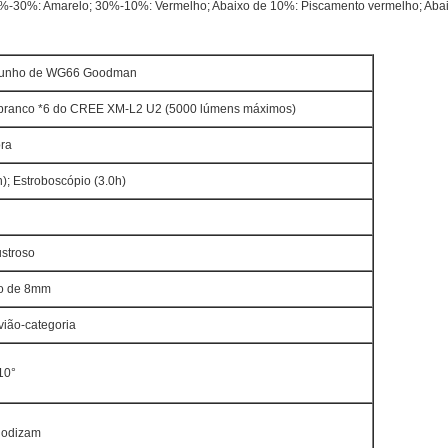
0%-30%: Amarelo; 30%-10%: Vermelho; Abaixo de 10%: Piscamento vermelho; Abaix
 punho de WG66 Goodman
 branco *6 do CREE XM-L2 U2 (5000 lúmens máximos)
ra
h); Estroboscópio (3.0h)
ustroso
to de 8mm
vião-categoria
110°
anodizam