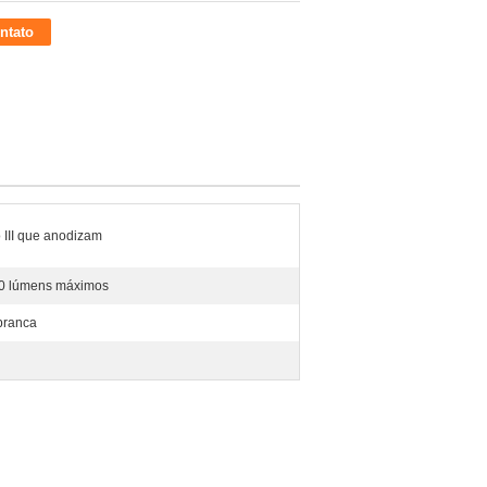
ntato
 III que anodizam
0 lúmens máximos
branca