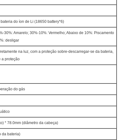
bateria do íon de Li (18650 battery*6)
%-30%: Amarelo; 30%-10%: Vermelho; Abaixo de 10%: Piscamento
%: desligar
retamente na luz, com a proteção sobre-descarregar-se da bateria,
e a proteção
beração do gás
uático
) * 78.0mm (diâmetro da cabeça)
 da bateria)