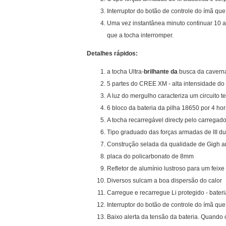
Interruptor do botão de controle do ímã 
Uma vez instantânea minuto continuar 10 a 
que a tocha interromper.
Detalhes rápidos:
a tocha Ultra-
brilhante da
busca da caverna
5 partes do CREE XM - alta intensidade do 
A luz do mergulho caracteriza um circuito t
6 bloco da bateria da pilha 18650 por 4 h
A tocha recarregável directy pelo carregado
Tipo graduado das forças armadas de III d
Construção selada da qualidade de Gigh a
placa do policarbonato de 8mm
Refletor de alumínio lustroso para um feixe
Diversos sulcam a boa dispersão do calor
Carregue e recarregue Li protegido - bateri
Interruptor do botão de controle do ímã q
Baixo alerta da tensão da bateria. Quando o