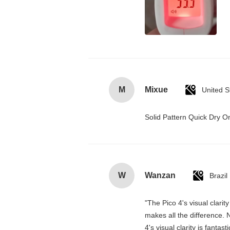
M
Mixue
United S
Solid Pattern Quick Dry
W
Wanzan
Brazil
"The Pico 4's visual clarit
makes all the difference. 
4's visual clarity is fanta