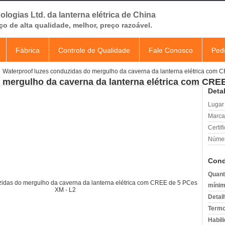
ologias Ltd. da lanterna elétrica de China
ço de alta qualidade, melhor, preço razoável.
Fábrica
Controle de Qualidade
Fale Conosco
Ped
Waterproof luzes conduzidas do mergulho da caverna da lanterna elétrica com 
 mergulho da caverna da lanterna elétrica com CRE
Deta
Lugar
Marca
Certif
Númer
Cond
Quant
mínim
Detal
Termo
Habili