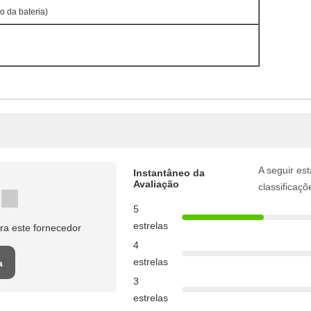
 da bateria)
A seguir est
Instantâneo da
Avaliação
classificaçõ
5
estrelas
a este fornecedor
4
estrelas
a
3
estrelas