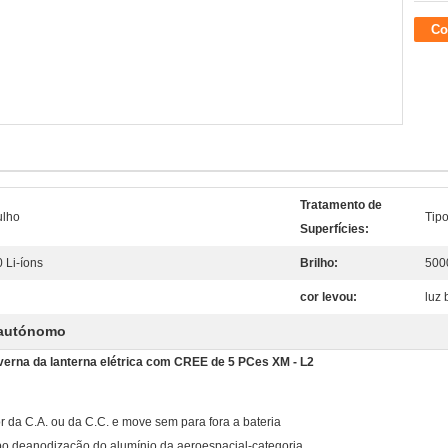
Co
Tratamento de
ulho
Tipo
Superfícies:
 Li-íons
Brilho:
500
cor levou:
luz 
 autónomo
verna da lanterna elétrica com CREE de 5 PCes XM - L2
or da C.A. ou da C.C. e move sem para fora a bateria
corpo deanodização do alumínio da aeroespacial-categoria