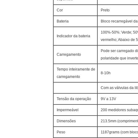
Cor
Preto
Bateria
Bloco recarregável da 
100%-50%: Verde; 50
Indicador da bateria
vermelho; Abaixo de 5
Pode ser carregado di
Carregamento
polaridade que invert
Tempo inteiramente de
8-10h
carregamento
Com as válvulas da li
Tensão da operação
9V a 13V
Impermeável
200 medidores subaq
Dimensões
213.5mm (comprimento
Peso
1187grams (com bloco