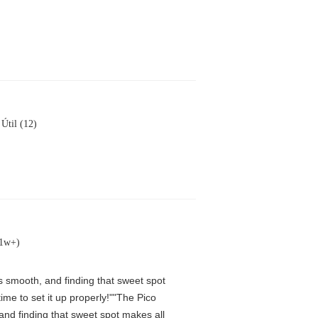
Útil (12)
(1w+)
is smooth, and finding that sweet spot
me to set it up properly!""The Pico
 and finding that sweet spot makes all