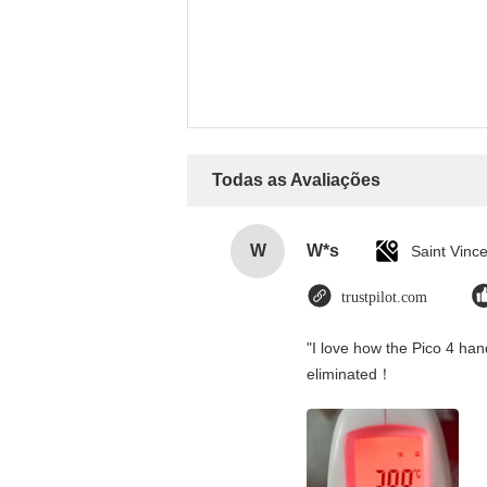
Todas as Avaliações
W
W*s
trustpilot.com
"I love how the Pico 4 hand
eliminated！