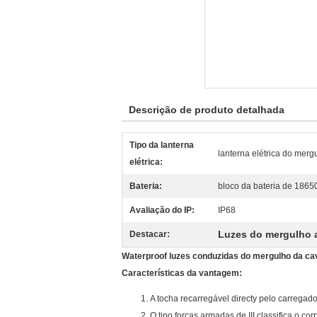
Descrição de produto detalhada
Tipo da lanterna
lanterna elétrica do merg
elétrica:
Bateria:
bloco da bateria de 18650
Avaliação do IP:
IP68
Luzes do mergulho
Destacar:
Waterproof luzes conduzidas do mergulho da ca
Características da vantagem:
A tocha recarregável directy pelo carregad
O tipo forças armadas de III classifica o 