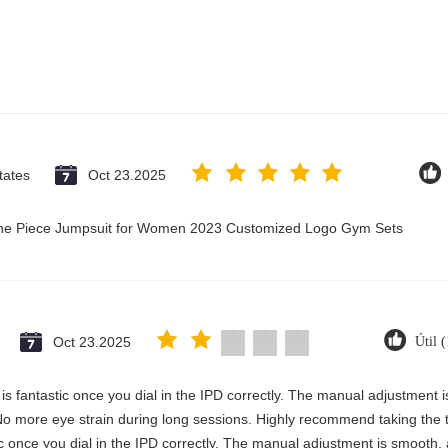
tates
Oct 23.2025
 One Piece Jumpsuit for Women 2023 Customized Logo Gym Sets
Oct 23.2025
Útil 
y is fantastic once you dial in the IPD correctly. The manual adjustment 
No more eye strain during long sessions. Highly recommend taking the ti
stic once you dial in the IPD correctly. The manual adjustment is smooth,