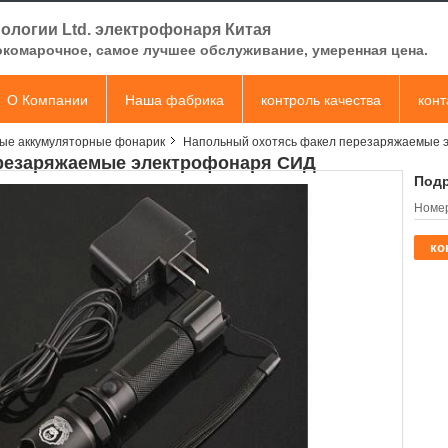
ологии Ltd. электрофонаря Китая
комарочное, самое лучшее обслуживание, умеренная цена.
О Компании
Наша фабрика
контроль качества
кон
ые аккумуляторные фонарик
Напольный охотясь факел перезаряжаемые 
резаряжаемые электрофонаря СИД
Подр
Номер
ко