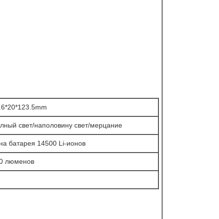
.6*20*123.5mm
лный свет/наполовину свет/мерцание
на батарея 14500 Li-ионов
0 люменов