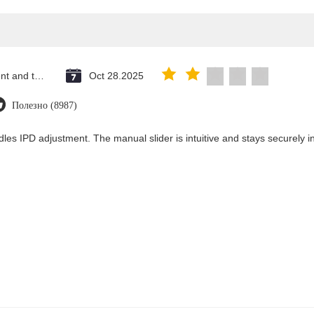
Saint Vincent and the Grenadines
Oct 28.2025
Полезно (8987)
les IPD adjustment. The manual slider is intuitive and stays securely in