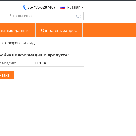
86-755-5287467
Russian
search
тактные данные
Отправить запрос
электрофонаря СИД
обная информация о продукте:
 модели:
FL104
нтакт