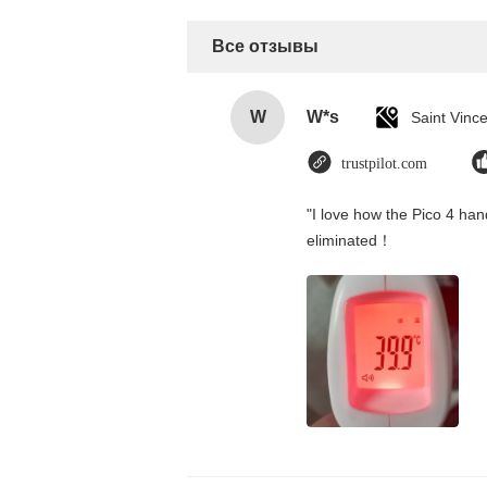
Все отзывы
W
W*s
trustpilot.com
"I love how the Pico 4 hand
eliminated！