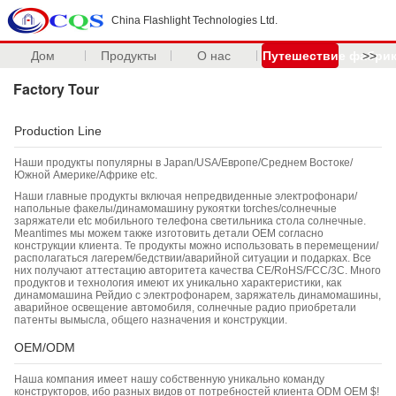
China Flashlight Technologies Ltd.
Дом
Продукты
О нас
Путешествие фабри
>>
Factory Tour
Production Line
Наши продукты популярны в Japan/USA/Европе/Среднем Востоке/
Южной Америке/Африке etc.
Наши главные продукты включая непредвиденные электрофонари/
напольные факелы/динамомашину рукоятки torches/солнечные
заряжатели etc мобильного телефона светильника стола солнечные.
Meantimes мы можем также изготовить детали OEM согласно
конструкции клиента. Те продукты можно использовать в перемещении/
располагаться лагерем/бедствии/аварийной ситуации и подарках. Все
них получают аттестацию авторитета качества CE/RoHS/FCC/3C. Много
продуктов и технология имеют их уникально характеристики, как
динамомашина Рейдио с электрофонарем, заряжатель динамомашины,
аварийное освещение автомобиля, солнечные радио приобретали
патенты вымысла, общего назначения и конструкции.
OEM/ODM
Наша компания имеет нашу собственную уникально команду
конструкторов, ибо разных видов от потребностей клиента ODM OEM $!