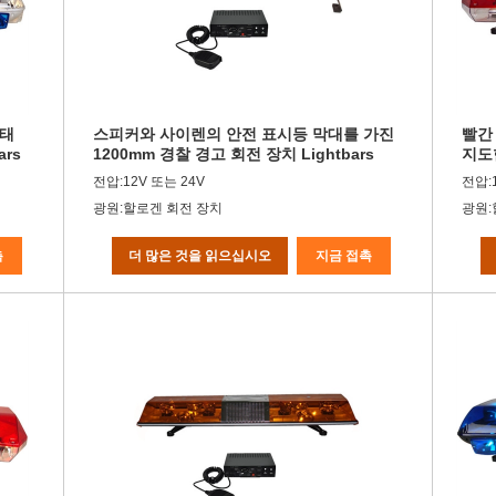
사태
스피커와 사이렌의 안전 표시등 막대를 가진
빨간
rs
1200mm 경찰 경고 회전 장치 Lightbars
지도
에 
전압:12V 또는 24V
전압:
광원:할로겐 회전 장치
광원
촉
더 많은 것을 읽으십시오
지금 접촉