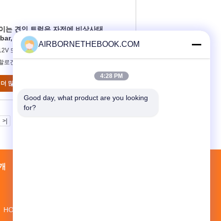
이는 견인 트럭은 자전에 비상사태
htbar, 내립니다, 골목 빛 지도했습니다
AIRBORNETHEBOOK.COM
12V 또는 24V
:할로겐
4:28 PM
더 많은 것을 읽으십시오
지금 접촉
Good day, what product are you looking 
for?
>|
개
공장 투어
접촉
사이트맵
HONGHU 건물, No.1 기업 지역, Minzhi,
Longhua, 심천