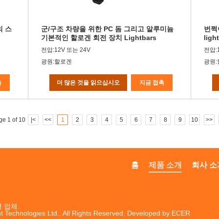
의 스
군/구조 차량을 위한 PC 돔 그리고 알루미늄
번쩍
기본적인 할로겐 회전 장치 Lightbars
lig
전압:12V 또는 24V
전압:
광원:할로겐
광원
촉
더 많은 것을 읽으십시오
지금 접촉
ge 1 of 10
|<
<<
1
2
3
4
5
6
7
8
9
10
>>
홈
제품 소개
회사 소
 업체.
t Technologies Ltd.. All Rights Reserved. Developed by
ECER