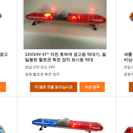
 경고
12V/24V 47" 자전 호박색 경고등 막대기, 잘
세륨
밀봉된 할로겐 회전 장치 표시등 막대
비상사
시오
전압:12V 또는 24V
전압:
광원:할로겐 회전 장치
광원:H
촉
더 많은 것을 읽으십시오
지금 접촉