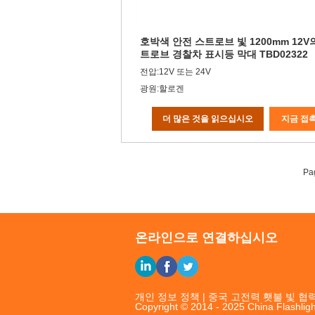
호박색 안전 스트로브 빛 1200mm 12V
트로브 경찰차 표시등 막대 TBD02322
전압:12V 또는 24V
광원:할로겐
더 많은 것을 읽으십시오
지금 접
Pa
온라인으로 연결하십시오
개인 정보 정책
|
중국 고전력 횃불 빛
협력
Copyright © 2014 - 2025 China Flashligh