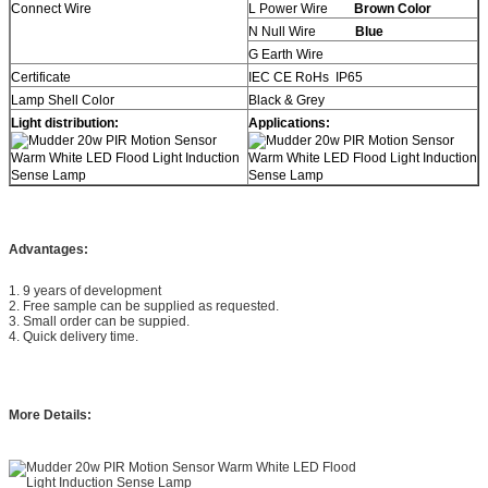
Connect Wire
L Power Wire
Brown Color
N Null Wire
Blue
G Earth Wire
Certificate
IEC CE RoHs IP65
Lamp Shell Color
Black & Grey
Light distribution:
Applications:
Advantages:
1. 9 years of development
2. Free sample can be supplied as requested.
3. Small order can be suppied.
4. Quick delivery time.
More Details: