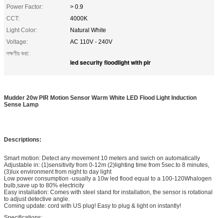
Power Factor:
> 0.9
CCT:
4000K
Light Color:
Natural White
Voltage:
AC 110V - 240V
লক্ষণীয় করা:
led security floodlight with pir
Mudder 20w PIR Motion Sensor Warm White LED Flood Light Induction
Sense Lamp
Descriptions:
Smart motion: Detect any movement 10 meters and swich on automatically
Adjustable in: (1)sensitivity from 0-12m (2)lighting time from 5sec.to 8 minutes,
(3)lux environment from night to day light
Low power consumption -usually a 10w led flood equal to a 100-120Whalogen
bulb,save up to 80% electricity
Easy installation: Comes with steel stand for installation, the sensor is rotational
to adjust detective angle.
Coming update: cord with US plug! Easy to plug & light on instantly!
Specifications: