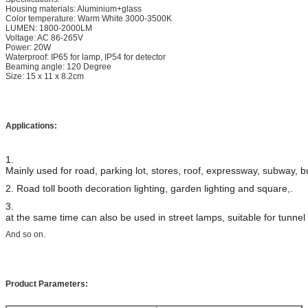
Housing materials: Aluminium+glass
Color temperature: Warm White 3000-3500K
LUMEN: 1800-2000LM
Voltage: AC 86-265V
Power: 20W
Waterproof: IP65 for lamp, IP54 for detector
Beaming angle: 120 Degree
Size: 15 x 11 x 8.2cm
Applications:
1.
Mainly used for road, parking lot, stores, roof, expressway, subway, bu
2.
Road toll booth decoration lighting, garden lighting and square,.
3.
at the same time can also be used in street lamps, suitable for tunnel 
And so on.
Product Parameters: