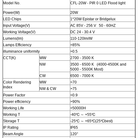
Model No.
CFL-20W - PIR 0 LED Flood light
Power(W)
20W
LED Chips
1*20W Epistar or Bridgelux
Input Voltage(V)
AC 85V - 256 V 50 - 60HZ
Working Voltage(V)
DC 24 - 30.4 V
Lumens(lm)
110-120lm/W
Lamps Efficiency
>85%
illuminance uniformity
>0.5
CCT(K)
WW
2700 - 3500 K
NW
3500 - 6500 K (4000-4500K and
5000 - 5500K Most)
CW
6500 - 7000 K
Color Rendering
WW
>70
Index
NW & CW
>75
Power Factor
>0.9
Power efficiency
>90%
Working Life
>50000H
Working T
-40℃ ～ +55℃
Storage T
-25℃ ～ +65℃(25℃best)
IP Rating
IP65
Beam Angle
1
20°