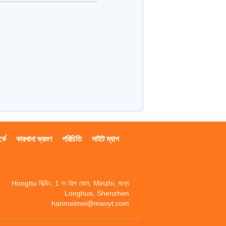
্কে
কারখানা ভ্রমণ
পরিচিতি
সাইট ম্যাপ
Honghu বিল্ডিং, 1 নং শিল্প জোন, Minzhi, মধ্যে
Longhua, Shenzhen
hanmeimei@maoyt.com