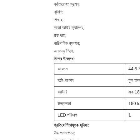
পর্বতারোহণ ভ্রমণ;
পুলিশি;
শিকার;
দরজা আউট ক্যাম্পিং;
মাছ ধরা;
পারিবারিক ব্যবহার;
অন্যান্য শিল্পে.
বিশেষ উল্লেখ:
আয়তন
44.5 
মাল্টি-ফাংশন
ফুল হাল
ব্যাটারি
এক 186
উজ্জ্বলতা
180 l
LED পরিমাণ
1
প্রতিযোগিতামূলক সুবিধা:
উচ্চ গুনসম্পন্ন;