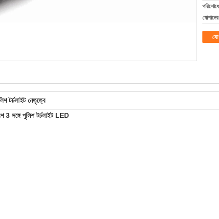
পরিশোধের
যোগানের 
যো
ুলিশ টর্চলাইট নেতৃত্বে
শ 3 সঙ্গে পুলিশ টর্চলাইট LED