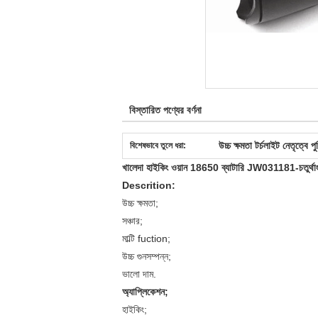
বিস্তারিত পণ্যের বর্ণনা
উচ্চ ক্ষমতা টর্চলাইট নেতৃত্বে প
বিশেষভাবে তুলে ধরা:
খালেদা হাইকিং ওয়ান 18650 ব্যাটারি JW031181-চতুর্থাং
Descrition:
উচ্চ ক্ষমতা;
সঞ্চার;
মাল্টি fuction;
উচ্চ গুনসম্পন্ন;
ভালো দাম.
অ্যাপ্লিকেশন;
হাইকিং;