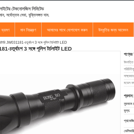
্চলাইটের টেকনোলজিস লিমিটেড
মান, সর্বোত্তম সেবা, যুক্তিসঙ্গত দাম.
া ভ্রমণ
মান নিয়ন্ত্রণ
আমাদের সাথে যোগাযোগ করুন
উদ্ধৃতির জন্য আবেদন
যাটারি JW031181-চতুর্থাংশ 3 সঙ্গে পুলিশ টর্চলাইট LED
1-চতুর্থাংশ 3 সঙ্গে পুলিশ টর্চলাইট LED
পণ্যের
উৎপত্তি
পরিচিতিম
সাক্ষ্যদান
মডেল নম্
প্রদান:
ন্যূনতম 
মূল্য:
প্যাকেজি
ডেলিভারি