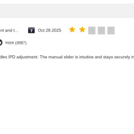
Saint Vincent and the Grenadines
Oct 28.2025
সহায়ক (8987)
les IPD adjustment. The manual slider is intuitive and stays securely in