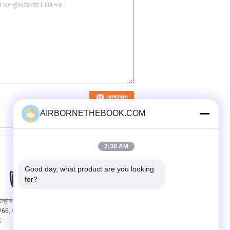
AIRBORNETHEBOOK.COM
2:38 AM
Good day, what product are you looking 
for?
পুলিশ LED টর্চ (T9R250-
িস্ফোরণ প্রুফ সঞ্চার LED টর্চ
18650)
P66, ক্যাম্পিং 3 ওয়াট LED
চ