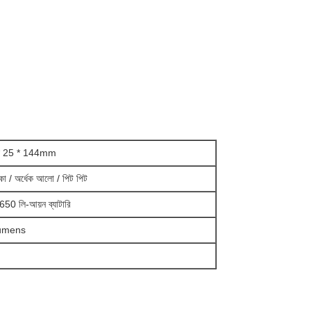
* 25 * 144mm
কা / অর্ধেক আলো / পিট পিট
50 লি-আয়ন ব্যাটারি
umens