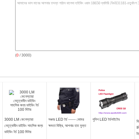
(
0
/ 3000)
3000 LM কেনেস্তারা
সঞ্চার LED টর্চ ------ কোমর
পুলিশ LED টর্চলাইটের
ব
নেতৃত্বাধীন ডাইভিং সাহসিক জন্য
ক্ষমতা বিক্রি, আপনার হাত মুক্ত
I
ডাইভিং টর্চ 100 মিটার
টর্