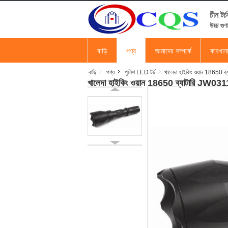
চীন টর
উচ্চ গুণ
বাড়ি
পণ্য
আমাদের সম্পর্কে
কারখান
বাড়ি
পণ্য
পুলিশ LED টর্চ
খালেদা হাইকিং ওয়ান 18650 ব্
খালেদা হাইকিং ওয়ান 18650 ব্যাটারি JW03118