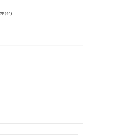
য়ক (44)