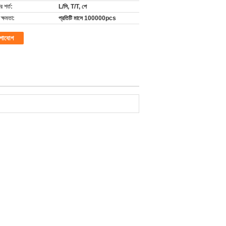
 শর্ত:
L/সি, T/T, পে
ক্ষমতা:
প্রতিটি মাসে 100000pcs
গাযোগ