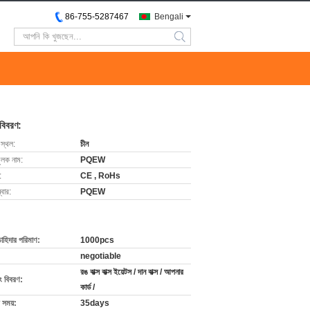
86-755-5287467
Bengali
search
 বিবরণ:
 স্থল:
চীন
ুলক নাম:
PQEW
:
CE , RoHs
বার:
PQEW
চাহিদার পরিমাণ:
1000pcs
negotiable
রঙ বাক্স বাক্স ইয়েটস / দান বাক্স / আপনার
ং বিবরণ:
কার্ড /
 সময়:
35days