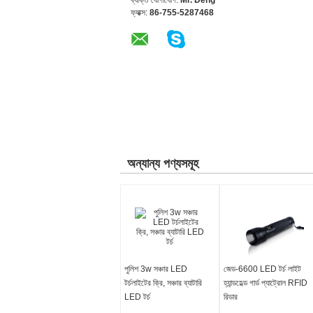
ব্যক্তি যোগাযোগ:
Mr. Deng
ফ্যাক্স:
86-755-5287468
অন্যান্য পণ্যসমূহ
পুলিশ 3w সঞ্চার LED
জেড-6600 LED টর্চ লাইট
টর্চলাইটের ক্রি, সঞ্চার ব্যাটারি
হ্যান্ডহেল্ড গার্ড প্যাট্রোল RFID
LED টর্চ
রিডার