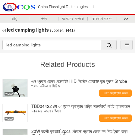
China Flashlight Technologies Ltd.
বাড়ি
পণ্য
আমাদের সম্পর্কে
কারখানা ভ্রমণ
>>
led camping lights
গুণ
supplier.
(441)
Related Products
এস প্রকার জেনন হেডলাইট HID সিস্টেম হোয়াইট দূরে লুকান Strobe
প্রভা এইচএস সিরিজ
এখন অনুসন্ধান করুন
TBD04422 টো গুণ ট্রাক অ্যাম্বার গাড়ির সতর্কবার্তা লাইট হ্যালোজেন
চক্রকার আলোর উৎস
এখন অনুসন্ধান করুন
20W জরুরী হ্যাজার্ড 2pcs পেঁচানো প্রকার জেনন নল দিয়ে ট্রাক জন্য