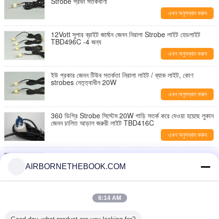
Strobe প্রভা সতর্কবাণী
এখন অনুসন্ধান করুন
12Vott সুপার ব্রাইট জার্মান জেনন নিরালা Strobe লাইট হেডলাইট
TBD496C -4 জন্য
এখন অনুসন্ধান করুন
ইউ প্রকার জেনন টিউব সতর্কতা নিরালা লাইট / ব্যাক লাইট, কোণ
strobes নেতৃত্বাধীন 20W
এখন অনুসন্ধান করুন
360 ডিগ্রি Strobe সিস্টেম 20W গাড়ি সতর্ক করে দেওয়া হয়েছে লুকান
জেনন চালিত আড়াল জরুরী লাইট TBD416C
এখন অনুসন্ধান করুন
4 Stroboscopic কন্ট্রোলার TBD416C -4 সঙ্গে হেড Strobe
জেনন নিরালা হাল্কা
AIRBORNETHEBOOK.COM
এখন অনুসন্ধান করুন
হাই / নিম্ন ইনটেনসিটি গাড়ির হেডলাইট এর HID সিস্টেম Strobe নিরালা
6:14 AM
প্রভা ইনসাইড এইচ.এস -8
এখন অনুসন্ধান করুন