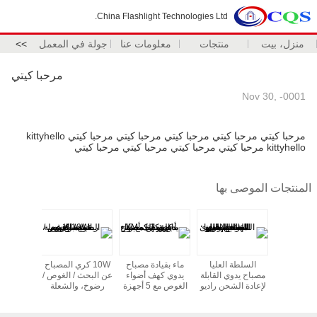
China Flashlight Technologies Ltd.
منزل، بيت
منتجات
معلومات عنا
جولة في المعمل
>>
مرحبا كيتي
Nov 30, -0001
مرحبا كيتي مرحبا كيتي مرحبا كيتي مرحبا كيتي مرحبا كيتي kittyhello
kittyhello مرحبا كيتي مرحبا كيتي مرحبا كيتي مرحبا كيتي
المنتجات الموصى بها
 الطريق
السلطة العليا
ماء بقيادة مصباح
10W كري المصباح
الأسود
ر الإطارات
مصباح يدوي القابلة
يدوي كهف أضواء
عن البحث / الغوص /
الإسكان 
حاجز 6M الشرطة
لإعادة الشحن راديو
الغوص مع 5 أجهزة
رضوخ، والشعلة
بار التبدي
دوق حديد
التخييم في الهواء
الكمبيوتر كري XM -
بقيادة السوبر
الإنذار 
فاذ القانون
الطلق الشعلة
L2
مشرق
السيارة 