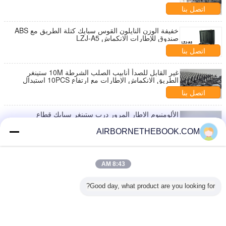
اتصل بنا
خفيفة الوزن النايلون القوس سبايك كتلة الطريق مع ABS
صندوق للإطارات الانكماش LZJ-A5
اتصل بنا
غير القابل للصدأ أنابيب الصلب الشرطة 10M ستينغر
الطريق الانكماش الإطارات مع ارتفاع 10PCS استبدال
اتصل بنا
الألومنيوم الإطار المرور درب ستينغر سبايك قطاع
للسيارات الحاجز LZJ-A6a
AIRBORNETHEBOOK.COM
اتصل بنا
ماغنوم ستينغر الانكماش الإطارات مع نايلون أكسفورد
صندوق الطوارئ الحل LZJ-A7B
8:43 AM
اتصل بنا
Good day, what product are you looking for?
1 / 12