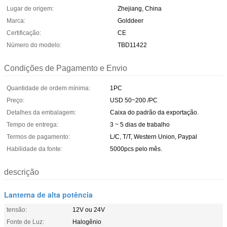
Lugar de origem:
Zhejiang, China
Marca:
Golddeer
Certificação:
CE
Número do modelo:
TBD11422
Condições de Pagamento e Envio
Quantidade de ordem mínima:
1PC
Preço:
USD 50~200 /PC
Detalhes da embalagem:
Caixa do padrão da exportação.
Tempo de entrega:
3 ~ 5 dias de trabalho
Termos de pagamento:
L/C, T/T, Western Union, Paypal
Habilidade da fonte:
5000pcs pelo mês.
descrição
Lanterna de alta potência
tensão:
12V ou 24V
Fonte de Luz:
Halogênio