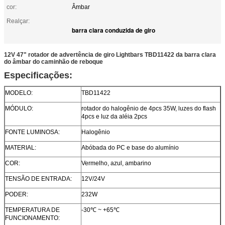
cor:
Âmbar
Realçar:
barra clara conduzida de giro
12V 47" rotador de advertência de giro Lightbars TBD11422 da barra clara
do âmbar do caminhão de reboque
Especificações:
MODELO:
TBD11422
MÓDULO:
rotador do halogênio de 4pcs 35W, luzes do flash
4pcs e luz da aléia 2pcs
FONTE LUMINOSA:
Halogênio
MATERIAL:
Abóbada do PC e base do alumínio
COR:
Vermelho, azul, ambarino
TENSÃO DE ENTRADA:
12V/24V
PODER:
232W
TEMPERATURA DE
-30℃ ~ +65℃
FUNCIONAMENTO: