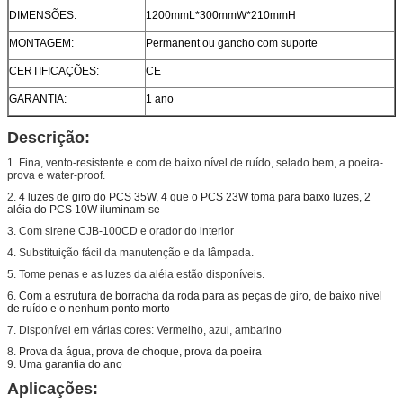
DIMENSÕES:
1200mmL*300mmW*210mmH
MONTAGEM:
Permanent ou gancho com suporte
CERTIFICAÇÕES:
CE
GARANTIA:
1 ano
Descrição:
1. Fina, vento-resistente e com de baixo nível de ruído, selado bem, a poeira-
prova e water-proof.
2.
4 luzes de giro do PCS 35W, 4 que o PCS 23W toma para baixo luzes, 2
aléia do PCS 10W iluminam-se
3. Com sirene CJB-100CD e orador do interior
4. Substituição fácil da manutenção e da lâmpada.
5. Tome penas e as luzes da aléia estão disponíveis.
6.
Com a estrutura de borracha da roda para as peças de giro, de baixo nível
de ruído e o nenhum ponto morto
7. Disponível em várias cores: Vermelho, azul, ambarino
8.
Prova da água, prova de choque, prova da poeira
9.
Uma garantia do ano
Aplicações: