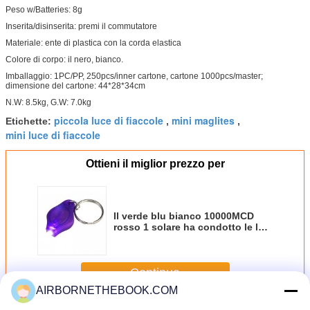
Peso w/Batteries: 8g
Inserita/disinserita: premi il commutatore
Materiale: ente di plastica con la corda elastica
Colore di corpo: il nero, bianco.
Imballaggio: 1PC/PP, 250pcs/inner cartone, cartone 1000pcs/master;
dimensione del cartone: 44*28*34cm
N.W: 8.5kg, G.W: 7.0kg
piccola luce di fiaccole
mini maglites
Etichette:
,
,
mini luce di fiaccole
Ottieni il miglior prezzo per
Il verde blu bianco 10000MCD
rosso 1 solare ha condotto le luci
di Keychains della torcia elettrica
Continua
AIRBORNETHEBOOK.COM