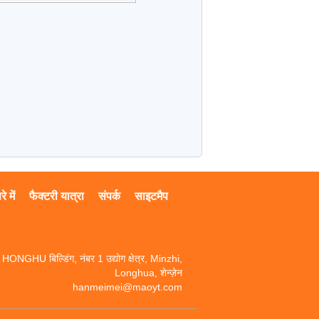
े में
फैक्टरी यात्रा
संपर्क
साइटमैप
HONGHU बिल्डिंग, नंबर 1 उद्योग क्षेत्र, Minzhi,
Longhua, शेन्ज़ेन
hanmeimei@maoyt.com