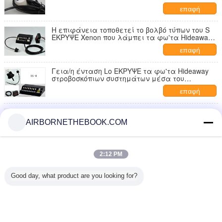
TBD416C έκτακτης ανάγκης δορών τα μακριά
επαφή
οδηγημένα
Η επιφάνεια τοποθετεί το βολβό τύπων του S
ΈΚΡΥΨΕ Xenon που λάμπει τα φω'τα Hideaway
με τα καλώδια HS-6
επαφή
Γεια/η ένταση Lo ΕΚΡΥΨΕ τα φω'τα Hideaway
στροβοσκόπιων συστημάτων μέσα του
προβολέα HS-8 αυτοκινήτων
επαφή
DC12V κύβος - χυτά φω'τα Hideaway κατοικίας
αργιλίου, αυτοκίνητες ελαφριές εξαρτήσεις
AIRBORNETHEBOOK.COM
στροβοσκόπιων
επαφή
6 επικεφαλής 1» τρύπα τοποθετεί Xenon
2:12 PM
στροβοσκόπιων τα φω'τα Hideaway/τα φω'τα
στροβοσκόπιων έκτακτης ανάγκης
επαφή
προειδοποίησης
Good day, what product are you looking for?
1 / 10