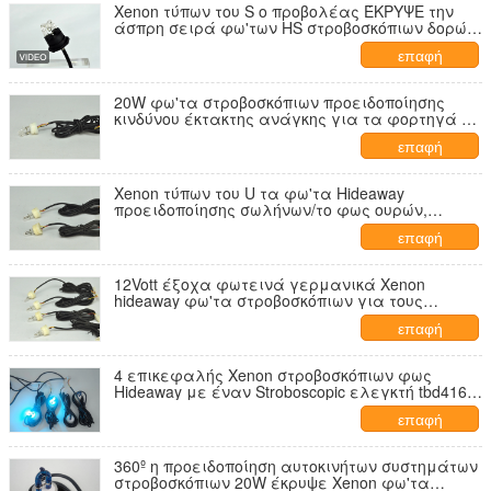
Xenon τύπων του S ο προβολέας ΈΚΡΥΨΕ την
άσπρη σειρά φω'των HS στροβοσκόπιων δορών
συστημάτων μακριά
επαφή
20W φω'τα στροβοσκόπιων προειδοποίησης
κινδύνου έκτακτης ανάγκης για τα φορτηγά με
2pcs το σπειροειδή Xenon τύπων σωλήνα
επαφή
Xenon τύπων του U τα φω'τα Hideaway
προειδοποίησης σωλήνων/το φως ουρών,
οδήγησαν τα στροβοσκόπια γωνιών 20W
επαφή
12Vott έξοχα φωτεινά γερμανικά Xenon
hideaway φω'τα στροβοσκόπιων για τους
προβολείς tbd496c-4
επαφή
4 επικεφαλής Xenon στροβοσκόπιων φως
Hideaway με έναν Stroboscopic ελεγκτή tbd416c-
4
επαφή
360º η προειδοποίηση αυτοκινήτων συστημάτων
στροβοσκόπιων 20W έκρυψε Xenon φω'τα