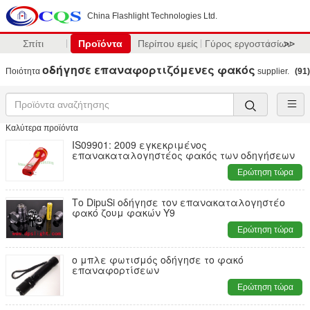
China Flashlight Technologies Ltd.
Σπίτι
Προϊόντα
Περίπου εμείς
Γύρος εργοστασίων
>>
οδήγησε επαναφορτιζόμενες φακός
Ποιότητα
supplier.
(91)
Καλύτερα προϊόντα
IS09901: 2009 εγκεκριμένος
επανακαταλογηστέος φακός των οδηγήσεων
Ερώτηση τώρα
Το DipuSi οδήγησε τον επανακαταλογηστέο
φακό ζουμ φακών Y9
Ερώτηση τώρα
ο μπλε φωτισμός οδήγησε το φακό
επαναφορτίσεων
Ερώτηση τώρα