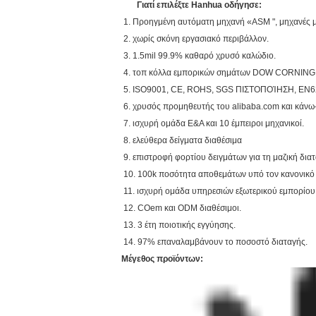
Γιατί επιλέξτε Hanhua οδήγησε:
1. Προηγμένη αυτόματη μηχανή «ASM ", μηχανές 
2. χωρίς σκόνη εργασιακό περιβάλλον.
3. 1.5mil 99.9% καθαρό χρυσό καλώδιο.
4. τοπ κόλλα εμπορικών σημάτων DOW CORNING
5. ISO9001, CE, ROHS, SGS ΠΙΣΤΟΠΟΊΗΣΗ, EN6
6. χρυσός προμηθευτής του alibaba.com και κάν
7. ισχυρή ομάδα Ε&Α και 10 έμπειροι μηχανικοί.
8. ελεύθερα δείγματα διαθέσιμα
9. επιστροφή φορτίου δειγμάτων για τη μαζική δια
10. 100k ποσότητα αποθεμάτων υπό τον κανονικό
11. ισχυρή ομάδα υπηρεσιών εξωτερικού εμπορίου
12. COem και ODM διαθέσιμοι.
13. 3 έτη ποιοτικής εγγύησης.
14. 97% επαναλαμβάνουν το ποσοστό διαταγής.
Μέγεθος προϊόντων: