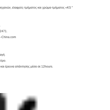
μηχανών, ελαφρύς-τμήματος και χρώμα-τμήματος «KS "
.
2471.
ω--China.com
ταγή.
 όρο.
 και έρευνα απάντησης μέσα σε 12hours.