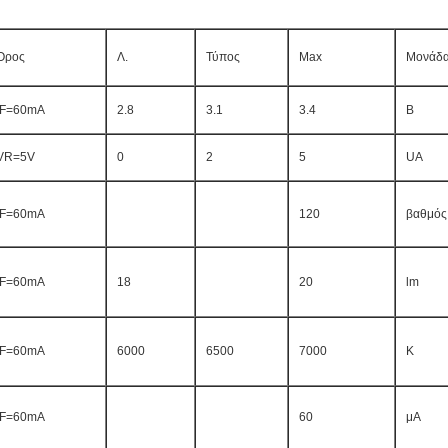
Όρος
Λ.
Τύπος
Max
Μονάδ
IF=60mA
2.8
3.1
3.4
Β
VR=5V
0
2
5
UA
IF=60mA
120
βαθμός
IF=60mA
18
20
lm
IF=60mA
6000
6500
7000
Κ
IF=60mA
60
μΑ