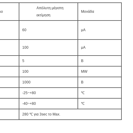
Απόλυτη μέγιστη
λο
Μονάδα
εκτίμηση
60
μΑ
100
μΑ
5
Β
100
MW
1000
Β
-25~+80
℃
-40~+80
℃
280 ℃ για 3sec το Max.