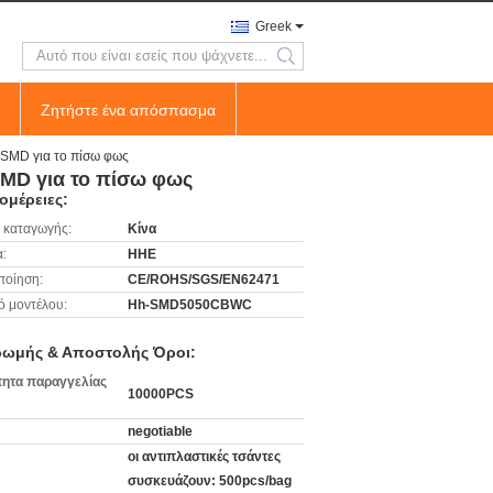
Greek
search
Ζητήστε ένα απόσπασμα
 SMD για το πίσω φως
SMD για το πίσω φως
ομέρειες:
 καταγωγής:
Κίνα
:
HHE
ποίηση:
CE/ROHS/SGS/EN62471
ό μοντέλου:
Hh-SMD5050CBWC
ωμής & Αποστολής Όροι:
ητα παραγγελίας
10000PCS
negotiable
οι αντιπλαστικές τσάντες
συσκευάζουν: 500pcs/bag