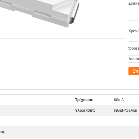
Συσκε
Χρόνο
Όροι 
Δυνατ
Επ
Τρέχουσα:
60mA
Υλικό τσιπ:
InGaN/GaAsp
δος