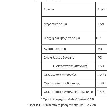
Στοιχείο
Σύμβο
Μπροστινό ρεύμα
ΕΑΝ
Η αιχμή διαβιβάζει το ρεύμα
IFP
Αντίστροφη τάση
VR
Διασκεδασμός δύναμης
PD
Ηλεκτροστατική απαλλαγή
ESD
Θερμοκρασία λειτουργίας
TOPR
Θερμοκρασία αποθήκευσης
TSTG
Θερμοκρασία συγκόλλησης μολύβδου
TSOL
* Όροι IFP: Σφυγμός Wide≤10msec≤1/10
* Όροι TSOL: 3mm από τη βάση του εποξικού βολβού