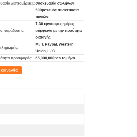
υασία λεπτομέρειες:
συσκευασία σωλήνων:
500pcs/tube συσκευασία
ταινιών:
7-30 εργάσιμες ημέρες
ς παράδοσης:
σύμφωνα με την ποσότητα
διαταγής
Μ / Τ, Paypal, Western
πληρωμής:
Union, L / C
ότητα προσφοράς:
65,000,000pcs το μήνα
ικοινωνία