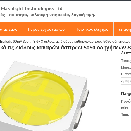
 Flashlight Technologies Ltd.
ός - ποιότητα, καλύτερη υπηρεσία, λογική τιμή.
κά με εμάς
Γύρος εργοστασίων
Ποιοτικός έλεγχος
επαφή
Epileds 60mA 3volt - 3.6v 3 πελεκά τις διόδους καθαρών άσπρων 5050 οδηγήσεων
ελεκά τις διόδους καθαρών άσπρων 5050 οδηγήσεων 
Λεπτ
Τόπος
Μάρκα
Πιστο
Αριθμ
Πληρ
Ποσότ
min:
Τιμή: