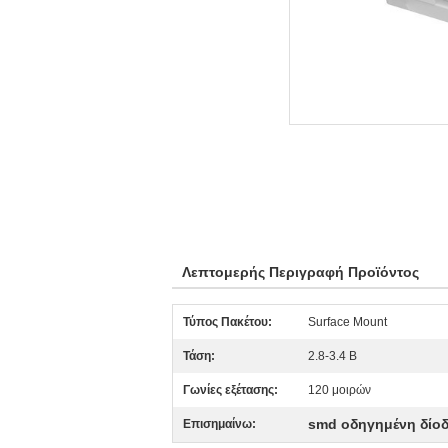
Λεπτομερής Περιγραφή Προϊόντος
Τύπος Πακέτου:
Surface Mount
Τάση:
2.8-3.4 Β
Γωνίες εξέτασης:
120 μοιρών
smd οδηγημένη δίο
Επισημαίνω: