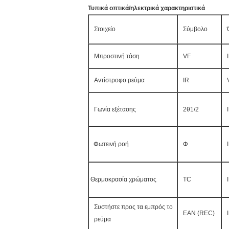
Τυπικά οπτικά/ηλεκτρικά χαρακτηριστικά
Στοιχείο
Σύμβολο
Μπροστινή τάση
VF
Αντίστροφο ρεύμα
IR
Γωνία εξέτασης
2θ1/2
Φωτεινή ροή
Φ
Θερμοκρασία χρώματος
TC
Συστήστε προς τα εμπρός το
ΕΑΝ (REC)
ρεύμα