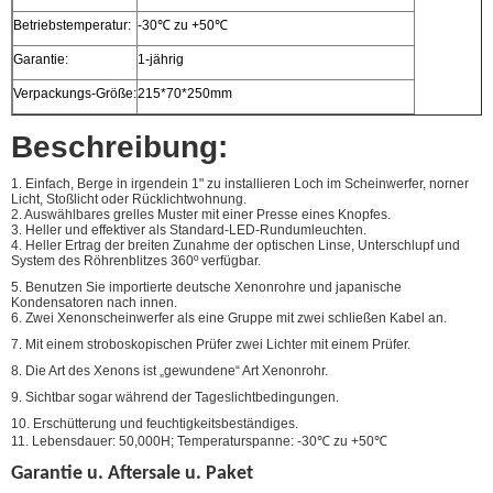
Betriebstemperatur:
-30℃ zu +50℃
Garantie:
1-jährig
Verpackungs-Größe:
215*70*250mm
Beschreibung:
1. Einfach, Berge in irgendein 1" zu installieren Loch im Scheinwerfer, norner
Licht, Stoßlicht oder Rücklichtwohnung.
2. Auswählbares grelles Muster mit einer Presse eines Knopfes.
3. Heller und effektiver als Standard-LED-Rundumleuchten.
4. Heller Ertrag der breiten Zunahme der optischen Linse, Unterschlupf und
System des Röhrenblitzes 360º verfügbar.
5. Benutzen Sie importierte deutsche Xenonrohre und japanische
Kondensatoren nach innen.
6. Zwei Xenonscheinwerfer als eine Gruppe mit zwei schließen Kabel an.
7. Mit einem stroboskopischen Prüfer zwei Lichter mit einem Prüfer.
8. Die Art des Xenons ist
„gewundene“ Art Xenonrohr.
9. Sichtbar sogar während der Tageslichtbedingungen.
10. Erschütterung und feuchtigkeitsbeständiges.
11. Lebensdauer: 50,000H; Temperaturspanne: -30℃ zu +50℃
Garantie u. Aftersale u. Paket