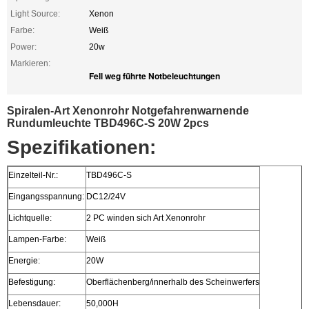
Light Source:
Xenon
Farbe:
Weiß
Power:
20w
Markieren:
Fell weg führte Notbeleuchtungen
Spiralen-Art Xenonrohr Notgefahrenwarnende
Rundumleuchte TBD496C-S 20W 2pcs
Spezifikationen:
Einzelteil-Nr.:
TBD496C-S
Eingangsspannung:
DC12/24V
Lichtquelle:
2 PC winden sich Art Xenonrohr
Lampen-Farbe:
Weiß
Energie:
20W
Befestigung:
Oberflächenberg/innerhalb des Scheinwerfers
Lebensdauer:
50,000H