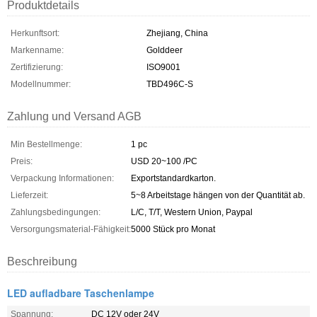
Produktdetails
Herkunftsort:
Zhejiang, China
Markenname:
Golddeer
Zertifizierung:
ISO9001
Modellnummer:
TBD496C-S
Zahlung und Versand AGB
Min Bestellmenge:
1 pc
Preis:
USD 20~100 /PC
Verpackung Informationen:
Exportstandardkarton.
Lieferzeit:
5~8 Arbeitstage hängen von der Quantität ab.
Zahlungsbedingungen:
L/C, T/T, Western Union, Paypal
Versorgungsmaterial-Fähigkeit:
5000 Stück pro Monat
Beschreibung
LED aufladbare Taschenlampe
Spannung:
DC 12V oder 24V