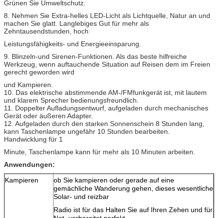
(4M) /siren
Grünen Sie Umweltschutz.
(120S)
8. Nehmen Sie Extra-helles LED-Licht als Lichtquelle, Natur an und
machen Sie glatt. Langlebiges Gut für mehr als
Frequenz
FM88-
Zehntausendstunden, hoch
108MHz/AM54
1600KHZ
Leistungsfähigkeits- und Energieeinsparung.
9. Blinzeln-und Sirenen-Funktionen. Als das beste hilfreiche
LED-Helligkeit
12000mcd
Werkzeug, wenn auftauchende Situation auf Reisen dem im Freien
gerecht geworden wird
Ausgangsspannung
DC5.1V
und Kampieren.
Ausgangsstrom
350mA
10. Das elektrische abstimmende AM-/FMfunkgerät ist, mit lautem
und klarem Sprecher bedienungsfreundlich.
Bewertetes
500mW
11. Doppelter Aufladungsentwurf, aufgeladen durch mechanisches
Ausgangsleistungs
Gerät oder äußeren Adapter.
12. Aufgeladen durch den starken Sonnenschein 8 Stunden lang,
Eingangsspannung
DC6V ±0.2V
kann Taschenlampe ungefähr 10 Stunden bearbeiten.
Handwicklung für 1
Eingangsstrom
<300ma>
Minute, Taschenlampe kann für mehr als 10 Minuten arbeiten.
Rohstoff
ABS+PS
Anwendungen:
Kampieren
ob Sie kampieren oder gerade auf eine
gemächliche Wanderung gehen, dieses wesentliche
Solar- und reizbar
Radio ist für das Halten Sie auf Ihren Zehen und für