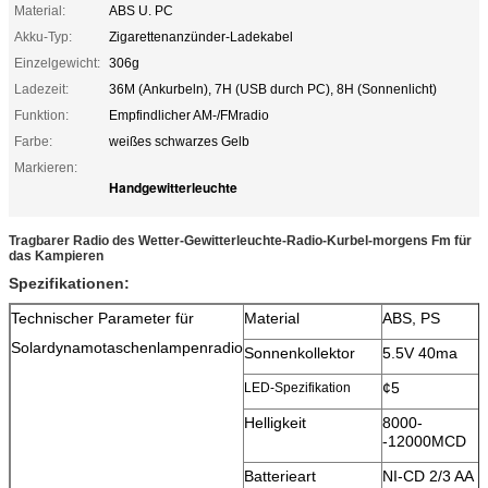
Material:
ABS U. PC
Akku-Typ:
Zigarettenanzünder-Ladekabel
Einzelgewicht:
306g
Ladezeit:
36M (Ankurbeln), 7H (USB durch PC), 8H (Sonnenlicht)
Funktion:
Empfindlicher AM-/FMradio
Farbe:
weißes schwarzes Gelb
Markieren:
Handgewitterleuchte
Tragbarer Radio des Wetter-Gewitterleuchte-Radio-Kurbel-morgens Fm für
das Kampieren
Spezifikationen:
Technischer Parameter für
Material
ABS, PS
Solardynamotaschenlampenradio
Sonnenkollektor
5.5V 40ma
¢5
LED-Spezifikation
Helligkeit
8000-
-12000MCD
Batterieart
NI-CD 2/3 AA