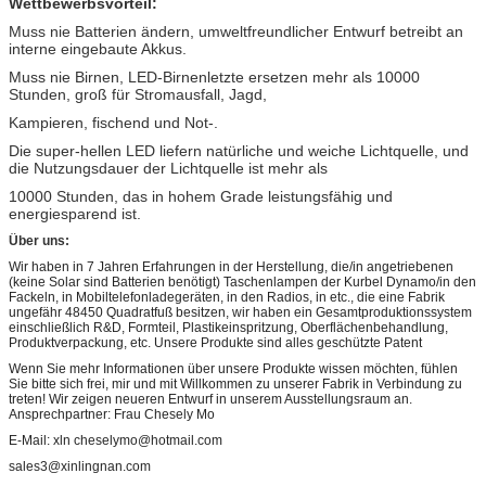
Wettbewerbsvorteil:
Kilogramm
Menge.:
Muss nie Batterien ändern, umweltfreundlicher Entwurf betreibt an
interne eingebaute Akkus.
Muss nie Birnen, LED-Birnenletzte ersetzen mehr als 10000
Stunden, groß für Stromausfall, Jagd,
Kampieren, fischend und Not-.
Die super-hellen LED liefern natürliche und weiche Lichtquelle, und
die Nutzungsdauer der Lichtquelle ist mehr als
10000 Stunden, das in hohem Grade leistungsfähig und
energiesparend ist.
Über uns:
Wir haben in 7 Jahren Erfahrungen in der Herstellung, die/in angetriebenen
(keine Solar sind Batterien benötigt) Taschenlampen der Kurbel Dynamo/in den
Fackeln, in Mobiltelefonladegeräten, in den Radios, in etc., die eine Fabrik
ungefähr 48450 Quadratfuß besitzen, wir haben ein Gesamtproduktionssystem
einschließlich R&D, Formteil, Plastikeinspritzung, Oberflächenbehandlung,
Produktverpackung, etc. Unsere Produkte sind alles geschützte Patent
Wenn Sie mehr Informationen über unsere Produkte wissen möchten, fühlen
Sie bitte sich frei, mir und mit Willkommen zu unserer Fabrik in Verbindung zu
treten! Wir zeigen neueren Entwurf in unserem Ausstellungsraum an.
Ansprechpartner: Frau Chesely Mo
E-Mail: xln
cheselymo@hotmail.com
sales3@xinlingnan.com