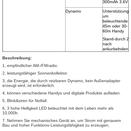
300mAh 3.6V
Dynamo
Unterstützung
um
beleuchtende
45m oder 30-
60m Handy
Stand-durch Ze
nach
ankurbelnden
3m
Beschreibung:
Gebührenzeit
36M
1, empfindlicher AM-/FMradio.
(Ankurbeln), 7
2, leistungsfähiger Sonnenkollektor.
(USB durch PC
8H (Sonnenlich
3, die Energie, die durch reizbaren Dynamo, kein Außenadapter
erzeugt wird, ist erforderlich.
Unter Verwendung
(10H) /radio
der Zeit:
(4H) /siren
4, können verschiedene Handys und digitale Produkte aufladen.
(1.5H)
5, Blink&siren für Notfall.
beleuchten
6, 3 hohe Helligkeit LED beleuchtet mit dem Leben mehr als
ankurbelndes
10,000h.
1M gibt
7. Nehmen Sie mechanisches Gerät an, um Strom mit genauem
Beleuchtung
Bau und hoher Funktions-Leistungsfähigkeit zu erzeugen,
(15M) /radio