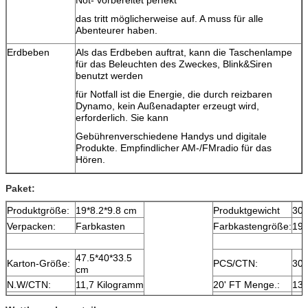
Not- vorbereitet perfekt
das tritt möglicherweise auf. A muss für alle
Abenteurer haben.
Erdbeben
Als das Erdbeben auftrat, kann die Taschenlampe
für das Beleuchten des Zweckes, Blink&Siren
benutzt werden
für Notfall ist die Energie, die durch reizbaren
Dynamo, kein Außenadapter erzeugt wird,
erforderlich. Sie kann
Gebührenverschiedene Handys und digitale
Produkte. Empfindlicher AM-/FMradio für das
Hören.
Paket:
Produktgröße:
19*8.2*9.8 cm
Produktgewicht
30
Verpacken:
Farbkasten
Farbkastengröße:
19.
47.5*40*33.5
Karton-Größe:
PCS/CTN:
30
cm
N.W/CTN:
11,7 Kilogramm
20' FT Menge.:
13
12,5
40' Hauptquartier
G.W/CTN:
30