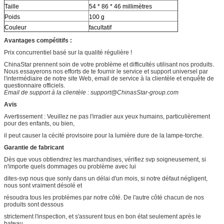
Taille
54 * 86 * 46 millimètres
Poids
100 g
Couleur
facultatif
Avantages compétitifs :
Prix concurrentiel basé sur la qualité régulière !
ChinaStar prennent soin de votre problème et difficultés utilisant nos produits.
Nous essayerons nos efforts de te fournir le service et support universel par
l'intermédiaire de notre site Web, email de service à la clientèle et enquête de
questionnaire officiels.
Email de support à la clientèle : support@ChinasStar-group.com
Avis
Avertissement : Veuillez ne pas l'irradier aux yeux humains, particulièrement
pour des enfants, ou bien,
il peut causer la cécité provisoire pour la lumière dure de la lampe-torche.
Garantie de fabricant
Dès que vous obtiendrez les marchandises, vérifiez svp soigneusement, si
n'importe quels dommages ou problème avec lui
dites-svp nous que sonly dans un délai d'un mois, si notre défaut négligent,
nous sont vraiment désolé et
résoudra tous les problèmes par notre côté. De l'autre côté chacun de nos
produits sont dessous
strictement l'inspection, et s'assurent tous en bon état seulement après le
bateau.