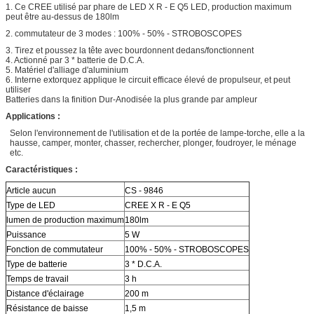
1. Ce CREE utilisé par phare de LED X R - E Q5 LED, production maximum
peut être au-dessus de 180lm
2. commutateur de 3 modes : 100% - 50% - STROBOSCOPES
3. Tirez et poussez la tête avec bourdonnent dedans/fonctionnent
4. Actionné par 3 * batterie de D.C.A.
5. Matériel d'alliage d'aluminium
6. Interne extorquez applique le circuit efficace élevé de propulseur, et peut
utiliser
Batteries dans la finition Dur-Anodisée la plus grande par ampleur
Applications :
Selon l'environnement de l'utilisation et de la portée de lampe-torche, elle a la
hausse, camper, monter, chasser, rechercher, plonger, foudroyer, le ménage
etc.
Caractéristiques :
Article aucun
CS - 9846
Type de LED
CREE X R - E Q5
lumen de production maximum
180lm
Puissance
5 W
Fonction de commutateur
100% - 50% - STROBOSCOPES
Type de batterie
3 * D.C.A.
Temps de travail
3 h
Distance d'éclairage
200 m
Résistance de baisse
1,5 m