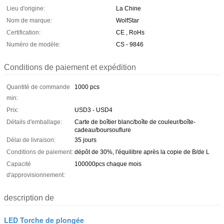
Lieu d'origine:
La Chine
Nom de marque:
WolfStar
Certification:
CE , RoHs
Numéro de modèle:
CS - 9846
Conditions de paiement et expédition
Quantité de commande
1000 pcs
min:
Prix:
USD3 - USD4
Détails d'emballage:
Carte de boîtier blanc/boîte de couleur/boîte-
cadeau/boursouflure
Délai de livraison:
35 jours
Conditions de paiement:
dépôt de 30%, l'équilibre après la copie de B/de L
Capacité
100000pcs chaque mois
d'approvisionnement:
description de
LED Torche de plongée