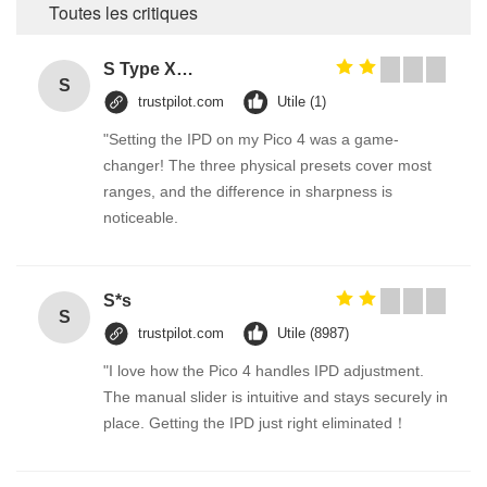
Toutes les critiques
S Type Xenon Headlight HID System White Hide away Strobe Lights HS Series
S
trustpilot.com
Utile (1)
"Setting the IPD on my Pico 4 was a game-
changer! The three physical presets cover most
ranges, and the difference in sharpness is
noticeable.
S*s
S
trustpilot.com
Utile (8987)
"I love how the Pico 4 handles IPD adjustment.
The manual slider is intuitive and stays securely in
place. Getting the IPD just right eliminated！