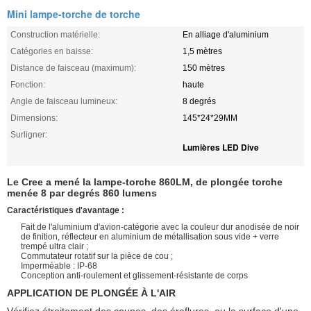
Mini lampe-torche de torche
Construction matérielle:
En alliage d'aluminium
Catégories en baisse:
1,5 mètres
Distance de faisceau (maximum):
150 mètres
Fonction:
haute
Angle de faisceau lumineux:
8 degrés
Dimensions:
145*24*29MM
Surligner:
Lumières LED Dive
Le Cree a mené la lampe-torche 860LM, de plongée torche
menée 8 par degrés 860 lumens
Caractéristiques d'avantage :
Fait de l'aluminium d'avion-catégorie avec la couleur dur anodisée de noir
de finition, réflecteur en aluminium de métallisation sous vide + verre
trempé ultra clair ;
Commutateur rotatif sur la pièce de cou ;
Imperméable : IP-68
Conception anti-roulement et glissement-résistante de corps
APPLICATION DE PLONGÉE À L'AIR