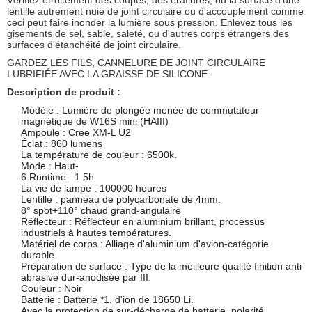
Vérifiez étroitement des coupes, des éraflures, ou la surface d'une
lentille autrement nuie de joint circulaire ou d'accouplement comme
ceci peut faire inonder la lumière sous pression. Enlevez tous les
gisements de sel, sable, saleté, ou d'autres corps étrangers des
surfaces d'étanchéité de joint circulaire.
GARDEZ LES FILS, CANNELURE DE JOINT CIRCULAIRE
LUBRIFIÉE AVEC LA GRAISSE DE SILICONE.
Description de produit :
Modèle : Lumière de plongée menée de commutateur
magnétique de W16S mini (HAIII)
Ampoule : Cree XM-L U2
Éclat : 860 lumens
La température de couleur : 6500k.
Mode : Haut-
6.Runtime : 1.5h
La vie de lampe : 100000 heures
Lentille : panneau de polycarbonate de 4mm.
8° spot+110° chaud grand-angulaire
Réflecteur : Réflecteur en aluminium brillant, processus
industriels à hautes températures.
Matériel de corps : Alliage d'aluminium d'avion-catégorie
durable.
Préparation de surface : Type de la meilleure qualité finition anti-
abrasive dur-anodisée par III.
Couleur : Noir
Batterie : Batterie *1. d'ion de 18650 Li.
Avec la protection de sur-décharge de batterie, polarité