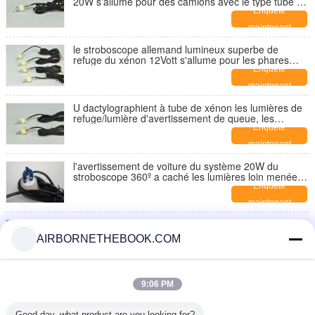
20W s'allume pour des camions avec le type tube de
la spirale 2pcs de xénon
Enquête
maintenant
le stroboscope allemand lumineux superbe de
refuge du xénon 12Vott s'allume pour les phares
TBD496C-4
Enquête
maintenant
U dactylographient à tube de xénon les lumières de
refuge/lumière d'avertissement de queue, les
stroboscopes faisants le coin menés 20W
Enquête
maintenant
l'avertissement de voiture du système 20W du
stroboscope 360º a caché les lumières loin menées
TBD416C de secours de peau de xénon
Enquête
maintenant
Lumière principale de refuge de xénon du
stroboscope 4 avec un contrôleur stroboscopique
AIRBORNETHEBOOK.COM
TBD416C-4
Enquête
maintenant
Salut/intensité de Lo A CACHÉ des lumières de
9:06 PM
refuge de stroboscope de système à l'intérieur de du
phare HS-8 de voiture
Enquête
Good day, what product are you looking for?