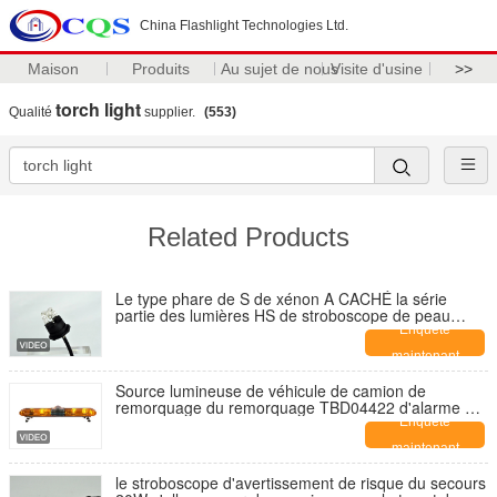
China Flashlight Technologies Ltd.
Maison
Produits
Au sujet de nous
Visite d'usine
>>
torch light
Qualité
supplier.
(553)
Related Products
Le type phare de S de xénon A CACHÉ la série
partie des lumières HS de stroboscope de peau
blanche de système
Enquête
maintenant
Source lumineuse de véhicule de camion de
remorquage du remorquage TBD04422 d'alarme de
voyants de rotateur ambre d'halogène
Enquête
maintenant
le stroboscope d'avertissement de risque du secours