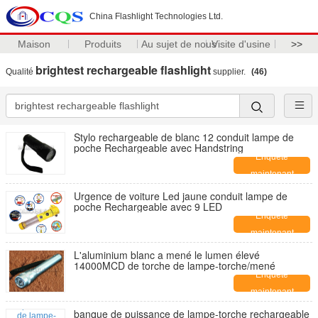
China Flashlight Technologies Ltd.
Maison
Produits
Au sujet de nous
Visite d'usine
>>
brightest rechargeable flashlight
Qualité
supplier.
(46)
Stylo rechargeable de blanc 12 conduit lampe de
poche Rechargeable avec Handstring
Enquête
maintenant
Urgence de voiture Led jaune conduit lampe de
poche Rechargeable avec 9 LED
Enquête
maintenant
L'aluminium blanc a mené le lumen élevé
14000MCD de torche de lampe-torche/mené
Enquête
maintenant
banque de puissance de lampe-torche rechargeable