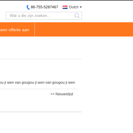
86-755-5287467
Dutch
search
een offerte aan
u ji wen van gougou ji wen van gougou ji wen
>> Nieuwslijst