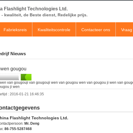
a Flashlight Technologies Ltd.
- kwaliteit, de Beste dienst, Redelijke prijs.
Fabrieksreis
Kwaliteitscontrole
Contacteer ons
Vraag 
drijf Nieuws
i wen gougou
i wen van gougouji van gougouji wen van gougou wen van gougou ji wen van gougo
ougou ji wen
rtijd : 2016-01-21 16:46:35
ontactgegevens
hina Flashlight Technologies Ltd.
ontactpersoon:
Mr. Deng
ax:
86-755-5287468