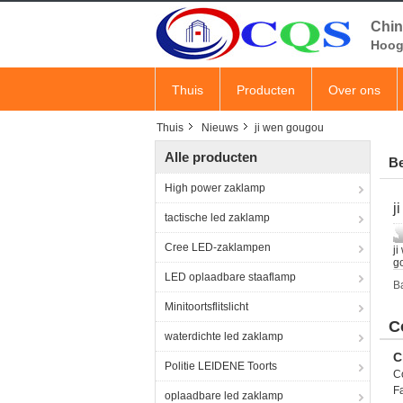
Chin
Hoog 
Thuis
Producten
Over ons
Thuis
Nieuws
ji wen gougou
Alle producten
Be
High power zaklamp
j
tactische led zaklamp
Cree LED-zaklampen
j
g
LED oplaadbare staaflamp
Ba
Minitoortsflitslicht
C
waterdichte led zaklamp
C
Politie LEIDENE Toorts
C
F
oplaadbare led zaklamp