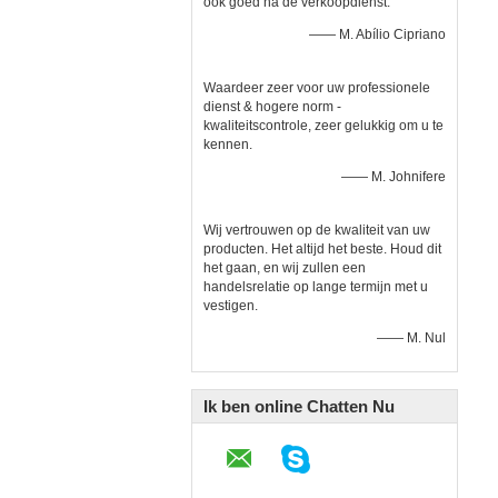
ook goed na de verkoopdienst.
—— M. Abílio Cipriano
Waardeer zeer voor uw professionele
dienst & hogere norm -
kwaliteitscontrole, zeer gelukkig om u te
kennen.
—— M. Johnifere
Wij vertrouwen op de kwaliteit van uw
producten. Het altijd het beste. Houd dit
het gaan, en wij zullen een
handelsrelatie op lange termijn met u
vestigen.
—— M. Nul
Ik ben online Chatten Nu