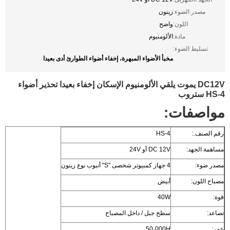
مصدر الضوء:
زينون
اللون:
واضح
مادة:
الألومنيوم
تسليط الضوء:
مخبأ الأضواء المبهرة، إخفاء أضواء الطوارئ أدى بعيدا
DC12V يموت يلقي الألومنيوم الإسكان إخفاء بعيدا تحذير أضواء
HS-4 ستروب
مواصفات:
رقم الصنف.:
HS-4
مساهمة الجهد:
DC 12V أو 24V
مصدر ضوء:
4 جهاز كمبيوتر شخصى "S" أنبوب نوع زينون
مصباح اللون:
أبيض
قوة:
40W
تصاعد:
سطح جبل / داخل المصباح
عمر:
50،000H