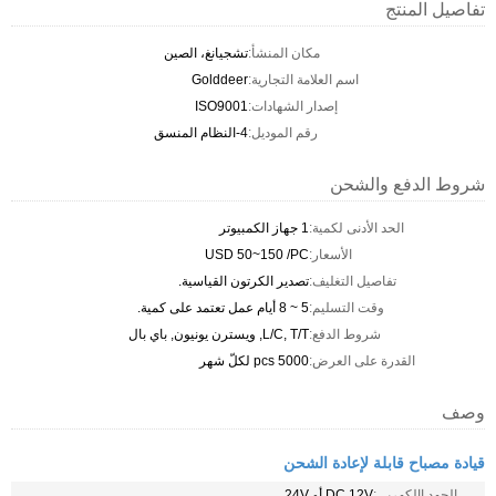
تفاصيل المنتج
مكان المنشأ:
تشجيانغ، الصين
اسم العلامة التجارية:
Golddeer
إصدار الشهادات:
ISO9001
رقم الموديل:
4-النظام المنسق
شروط الدفع والشحن
الحد الأدنى لكمية:
1 جهاز الكمبيوتر
الأسعار:
USD 50~150 /PC
تفاصيل التغليف:
تصدير الكرتون القياسية.
وقت التسليم:
5 ~ 8 أيام عمل تعتمد على كمية.
شروط الدفع:
L/C, T/T, ويسترن يونيون, باي بال
القدرة على العرض:
5000 pcs لكلّ شهر
وصف
قيادة مصباح قابلة لإعادة الشحن
الجهد االكهربى:
DC 12V أو 24V