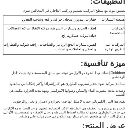
التطبيقات:
تطبيق تنوعا مع سطح التركيب تصميم وتركيب الداخلي في المجالس ضوء.
هندسة السيارات
حفارات، بلدوزر، مدحلة، جرافة، رافعة وشاحنة التعدين
المركبات
إطفاء الحريق وسيارات الشرطة، مركبة الانقاذ، مركبة الاتصالات،
المتخصصة
قيادة مركبة عسكرية إلخ.
المركبات على
اتفس، سيارات الدفع الرباعي والشاحنات، رافعة شوكية والقطارات
الطرق الوعرة
والسفن والحافلات، والدبابات
ميزة تنافسية:
Golddeer إخفاء بعيدا الضوء هو الأول من نوعه. مع سائق المصممة حديثا بنيت داخل
الوحدة، و
مما أدى مركبة ضوء تحذير ستروب الطوارئ هو أكثر إشراقا وأكثر إحكاما من سابقتها.
وصلات مانعة لتسرب الماء والسكن وصولها الايبوكسي ومهد تبديد الحرارة مكثف هي
السبب
يقدم هذا التيار الكهربائي حماية لا مثيل لها ضد الحرارة والاهتزاز والغبار والرطوبة.
كيت زينون ستروب الخفيفة هي الطريقة الأكثر اقتصادية لتجهيز واحد السيارة مع الإنارات
في حالات الطوارئ.
مجموعة مثالية لضباط الشرطة ورجال الإطفاء والمستجيبين الأوائل،
وعمال البناء، أو أي شخص يحتاج سياراتهم لتكون في حين مرئية على وظيفة.
عرض المنتج: