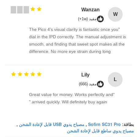
Wanzan
W
مفيد (1w+)
"The Pico 4's visual clarity is fantastic once you
dial in the IPD correctly. The manual adjustment is
smooth, and finding that sweet spot makes all the
difference. No more eye strain during long
sessions. Highly recommend taking the time to set
it up properly!""The Pico 4's visual clarity is
fantastic once you dial in the IPD correctly. The
Lily
L
manual adjustment is smooth, and finding that
مفيد (666)
sweet spot makes all the difference. No more eye
"Great value for money. Works perfectly and
strain during long sessions. Highly recommend
arrived quickly. Will definitely buy again."
taking the time to set it up properly!""The Pico 4's
visual clarity is fantastic once you dial in the IPD
correctly. The manual adjustment is smooth, and
Sofirn SC31 Pro
مصباح يدوي USB قابل لإعادة الشحن
بطاقة:
,
,
finding that sweet spot makes all the difference.
مصباح يدوي ساطع قابل لإعادة الشحن
No more eye strain during long sessions. Highly