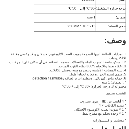
درجة حرارة التشغيل:
-30 ℃ إلى + 50 ℃
ضمان:
1 سنة
حجم التعبئة:
215 * 70 * 250MM
وصف:
1. امدادات الطاقة لديها المدمجة يموت الصب الالومنيوم الاسكان والايبوكسي مغلفة
الالكترونيات.
2. السكن مانعة لتسرب الماء والاتصالات يسمح للتصاعد في أي مكان على المركبات.
3. إخفاء بعيدا والاتجاه / 360º نظام القوية المتاحة.
4.
ستة المصابيح الأمامية زينون مع ستة توصيل الكابلات.
5. صمم لتبديد الحرارة فعالة لحياة أطول.
6. حماية ماس كهربائى، وتنظيم انتاج الطاقة وdetaction flashtube.
7. الضمان: 1 سنة
مجموعة 8. درجة الحرارة: -30 ℃ إلى + 50 ℃
الشحنة تحتوي:
* 4 أنابيب س HID زينون ستروب
* تمديد الكابلات × 4
* 1 × يموت الصب الالومنيوم الاسكان
* 1 × وحدة تحكم مع مفتاح نمط
* مسامير واكسسوارات